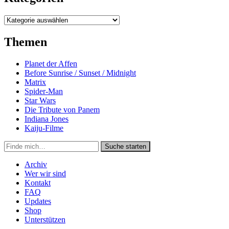
Kategorien
Themen
Planet der Affen
Before Sunrise / Sunset / Midnight
Matrix
Spider-Man
Star Wars
Die Tribute von Panem
Indiana Jones
Kaiju-Filme
Suche
Suche starten
in
https://secondunit-
Archiv
podcast.de/
Wer wir sind
Kontakt
FAQ
Updates
Shop
Unterstützen