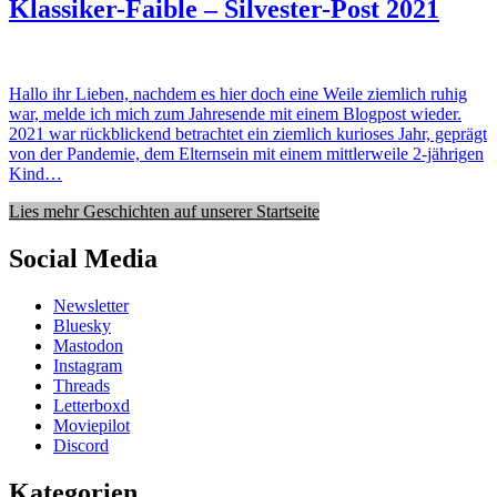
Klassiker-Faible – Silvester-Post 2021
Hallo ihr Lieben, nachdem es hier doch eine Weile ziemlich ruhig
war, melde ich mich zum Jahresende mit einem Blogpost wieder.
2021 war rückblickend betrachtet ein ziemlich kurioses Jahr, geprägt
von der Pandemie, dem Elternsein mit einem mittlerweile 2-jährigen
Kind…
Lies mehr Geschichten auf unserer Startseite
Social Media
Newsletter
Bluesky
Mastodon
Instagram
Threads
Letterboxd
Moviepilot
Discord
Kategorien