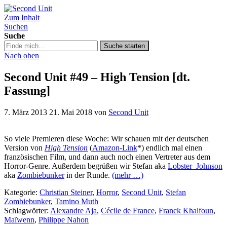
Zum Inhalt
Second Unit
Suchen
Suche
Suche
Suche starten
in
Nach oben
https://secondunit-
podcast.de/
Second Unit #49 – High Tension [dt.
Fassung]
7. März 2013
21. Mai 2018
von
Second Unit
So viele Premieren diese Woche: Wir schauen mit der deutschen
Version von
High Tension
(
Amazon-Link
*) endlich mal einen
französischen Film, und dann auch noch einen Vertreter aus dem
Horror-Genre. Außerdem begrüßen wir Stefan aka
Lobster_Johnson
aka
Zombiebunker
in der Runde.
(mehr …)
Kategorie:
Christian Steiner
,
Horror
,
Second Unit
,
Stefan
Zombiebunker
,
Tamino Muth
Schlagwörter:
Alexandre Aja
,
Cécile de France
,
Franck Khalfoun
,
Maïwenn
,
Philippe Nahon