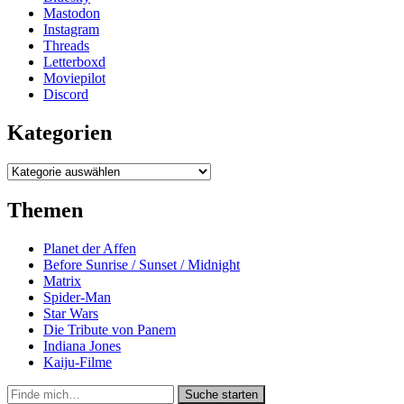
Mastodon
Instagram
Threads
Letterboxd
Moviepilot
Discord
Kategorien
Kategorien
Themen
Planet der Affen
Before Sunrise / Sunset / Midnight
Matrix
Spider-Man
Star Wars
Die Tribute von Panem
Indiana Jones
Kaiju-Filme
Suche
Suche starten