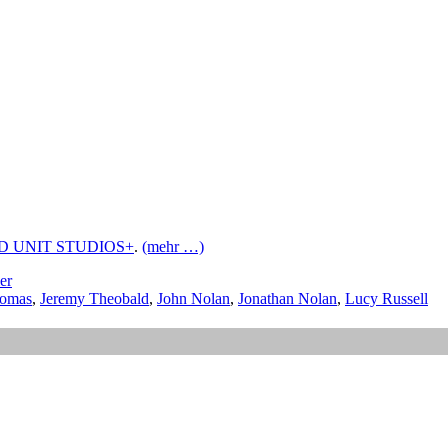
D UNIT STUDIOS+
.
(mehr …)
ler
omas
,
Jeremy Theobald
,
John Nolan
,
Jonathan Nolan
,
Lucy Russell