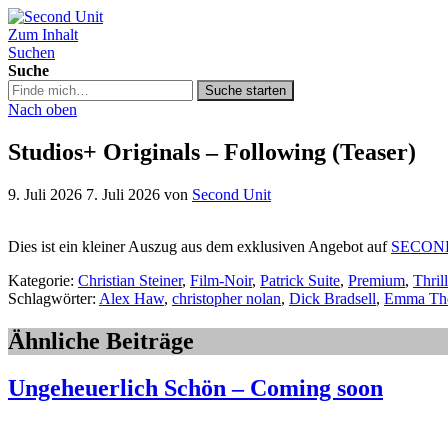
Zum Inhalt
Second Unit
Suchen
Suche
Suche
Suche starten
in
Nach oben
https://secondunit-
podcast.de/
Studios+ Originals – Following (Teaser)
9. Juli 2026
7. Juli 2026
von
Second Unit
Dies ist ein kleiner Auszug aus dem exklusiven Angebot auf
SECON
Kategorie:
Christian Steiner
,
Film-Noir
,
Patrick Suite
,
Premium
,
Thril
Schlagwörter:
Alex Haw
,
christopher nolan
,
Dick Bradsell
,
Emma Th
Ähnliche Beiträge
Ungeheuerlich Schön – Coming soon