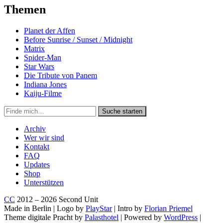
Themen
Planet der Affen
Before Sunrise / Sunset / Midnight
Matrix
Spider-Man
Star Wars
Die Tribute von Panem
Indiana Jones
Kaiju-Filme
Suche
Suche starten
in
https://secondunit-
Archiv
podcast.de/
Wer wir sind
Kontakt
FAQ
Updates
Shop
Unterstützen
CC
2012 – 2026 Second Unit
Made in Berlin | Logo by
PlayStar
| Intro by
Florian Priemel
Theme digitale Pracht by
Palasthotel
| Powered by
WordPress
|