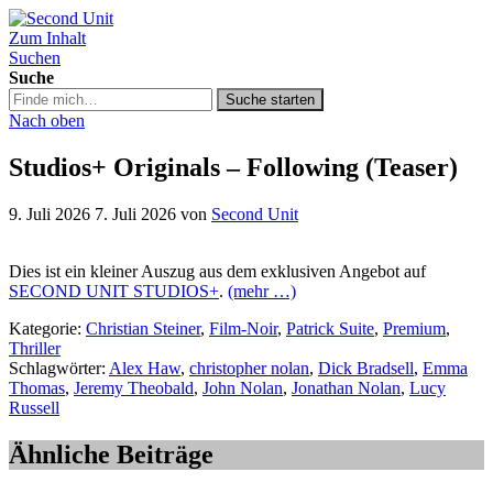
Zum Inhalt
Second Unit
Suchen
Suche
Suche
Suche starten
in
Nach oben
https://secondunit-
podcast.de/
Studios+ Originals – Following (Teaser)
9. Juli 2026
7. Juli 2026
von
Second Unit
Dies ist ein kleiner Auszug aus dem exklusiven Angebot auf
SECOND UNIT STUDIOS+
.
(mehr …)
Kategorie:
Christian Steiner
,
Film-Noir
,
Patrick Suite
,
Premium
,
Thriller
Schlagwörter:
Alex Haw
,
christopher nolan
,
Dick Bradsell
,
Emma
Thomas
,
Jeremy Theobald
,
John Nolan
,
Jonathan Nolan
,
Lucy
Russell
Ähnliche Beiträge