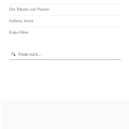
Die Tribute von Panem
Indiana Jones
Kaiju-Filme
Suche
in
https://secondunit-
SUCHE STARTEN
podcast.de/