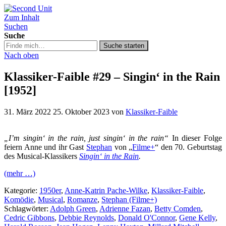
Zum Inhalt
Second Unit
Suchen
Suche
Suche
Suche starten
in
Nach oben
https://secondunit-
podcast.de/
Klassiker-Faible #29 – Singin‘ in the Rain
[1952]
31. März 2022
25. Oktober 2023
von
Klassiker-Faible
„I’m singin‘ in the rain, just singin‘ in the rain“
In dieser Folge
feiern Anne und ihr Gast
Stephan
von „
Filme+
“ den 70. Geburtstag
des Musical-Klassikers
Singin‘ in the Rain
.
(mehr …)
Kategorie:
1950er
,
Anne-Katrin Pache-Wilke
,
Klassiker-Faible
,
Komödie
,
Musical
,
Romanze
,
Stephan (Filme+)
Schlagwörter:
Adolph Green
,
Adrienne Fazan
,
Betty Comden
,
Cedric Gibbons
,
Debbie Reynolds
,
Donald O'Connor
,
Gene Kelly
,