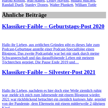
Harold Rosson
,
Jean Hagen
,
Lenny Hayton
,
Millard Mitchell
,
Randall Duell
,
Stanley Donen
,
Walter Plunkett
,
William Tuttle
Ähnliche Beiträge
Klassiker-Faible – Geburtstags-Post 2020
Hallo ihr Lieben, aus zeitlichen Gründen gibt es dieses Jahr zum
Podcast-Geburtstag anstelle einer Podcast-Specialfolge einen
Blogpost. Das zweite Podcastjahr war bei mir stark durch meine
Schwangerschaft und das darauffolgende Leben mit meinem
Töchterchen geprägt. Die Pause Ende 2019 und…
Klassiker-Faible – Silvester-Post 2021
Hallo ihr Lieben, nachdem es hier doch eine Weile ziemlich ruhig
war, melde ich mich zum Jahresende mit einem Blogpost wieder.
2021 war rückblickend betrachtet ein ziemlich kurioses Jahr, geprägt
von der Pandemie, dem Elternsein mit einem mittlerweile 2-jährigen
Kind…