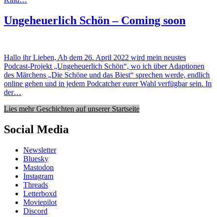
Ungeheuerlich Schön – Coming soon
Hallo ihr Lieben, Ab dem 26. April 2022 wird mein neustes
Podcast-Projekt „Ungeheuerlich Schön“, wo ich über Adaptionen
des Märchens „Die Schöne und das Biest“ sprechen werde, endlich
online gehen und in jedem Podcatcher eurer Wahl verfügbar sein. In
der…
Lies mehr Geschichten auf unserer Startseite
Social Media
Newsletter
Bluesky
Mastodon
Instagram
Threads
Letterboxd
Moviepilot
Discord