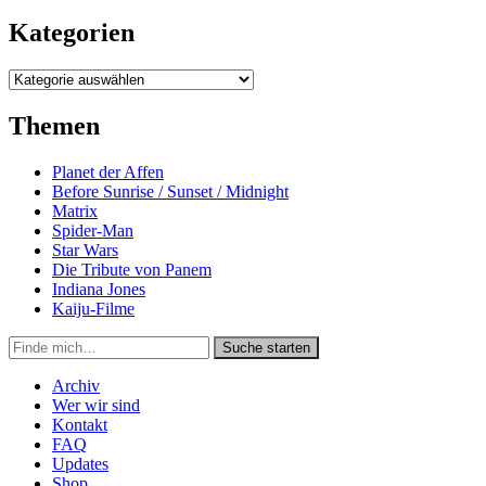
Kategorien
Kategorien
Themen
Planet der Affen
Before Sunrise / Sunset / Midnight
Matrix
Spider-Man
Star Wars
Die Tribute von Panem
Indiana Jones
Kaiju-Filme
Suche
Suche starten
in
https://secondunit-
Archiv
podcast.de/
Wer wir sind
Kontakt
FAQ
Updates
Shop