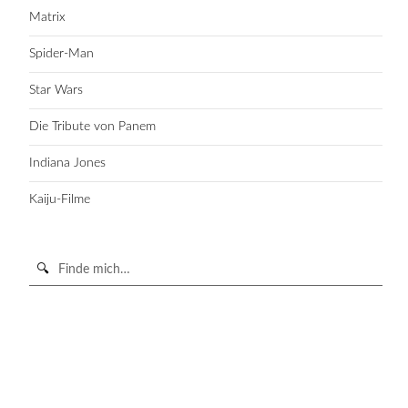
Matrix
Spider-Man
Star Wars
Die Tribute von Panem
Indiana Jones
Kaiju-Filme
Suche
in
https://secondunit-
SUCHE STARTEN
podcast.de/