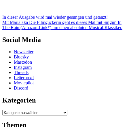
In dieser Ausgabe wird mal wieder gesungen und getanzt!
Mit Maria aka Die Filmguckerin geht es dieses Mal mit Singin‘ In
The Rain (Amazon-Link*) um einen absoluten Musical-Klassiker.
Social Media
Newsletter
Bluesky
Mastodon
Instagram
Threads
Letterboxd
Moviepilot
Discord
Kategorien
Kategorien
Themen