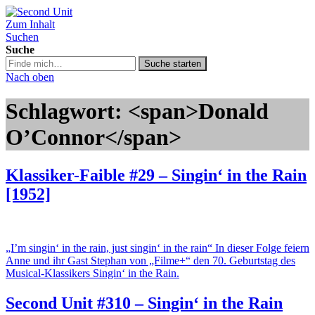
Zum Inhalt
Second Unit
Suchen
Suche
Suche
Suche starten
in
Nach oben
https://secondunit-
podcast.de/
Schlagwort: <span>Donald
O’Connor</span>
Klassiker-Faible #29 – Singin‘ in the Rain
[1952]
„I’m singin‘ in the rain, just singin‘ in the rain“ In dieser Folge feiern
Anne und ihr Gast Stephan von „Filme+“ den 70. Geburtstag des
Musical-Klassikers Singin‘ in the Rain.
Second Unit #310 – Singin‘ in the Rain