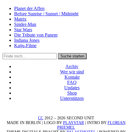
Planet der Affen
Before Sunrise / Sunset / Midnight
Matrix
Spider-Man
Star Wars
Die Tribute von Panem
Indiana Jones
Kaiju-Filme
Suche
Suche starten
in
https://secondunit-
Archiv
podcast.de/
Wer wir sind
Kontakt
FAQ
Updates
Shop
Unterstützen
CC
2012 – 2026 SECOND UNIT
MADE IN BERLIN | LOGO BY
PLAYSTAR
| INTRO BY
FLORIAN
PRIEMEL