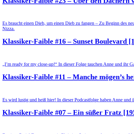
Klassiker-Faible #23 – Über den Dächern 
Es braucht einen Dieb, um einen Dieb zu fangen – Zu Beginn des n
Nizza.
Klassiker-Faible #16 – Sunset Boulevard [
„I’m ready for my close-up!“ In dieser Folge tauchen Anne und ihr 
Klassiker-Faible #11 – Manche mögen’s he
Es wird lustig und heiß hier! In dieser Podcastfolge haben Anne u
Klassiker-Faible #07 – Ein süßer Fratz [19