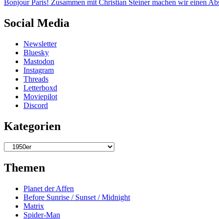
Bonjour Paris! Zusammen mit Christian Steiner machen wir einen Abs
Social Media
Newsletter
Bluesky
Mastodon
Instagram
Threads
Letterboxd
Moviepilot
Discord
Kategorien
Kategorien
Themen
Planet der Affen
Before Sunrise / Sunset / Midnight
Matrix
Spider-Man