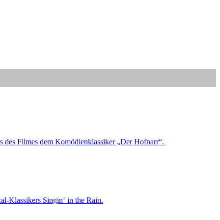
gs des Filmes dem Komödienklassiker „Der Hofnarr“.
al-Klassikers Singin‘ in the Rain.