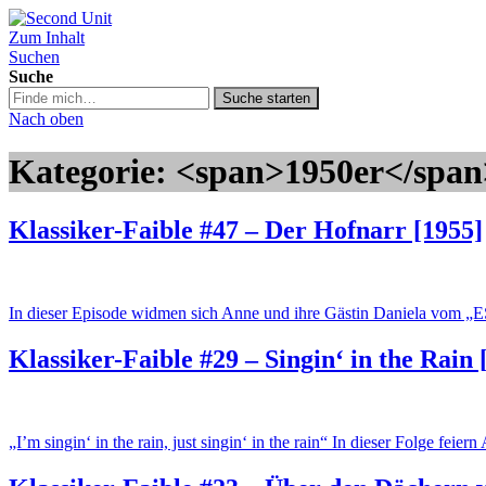
Zum Inhalt
Second Unit
Suchen
Suche
Suche
Suche starten
in
Nach oben
https://secondunit-
podcast.de/
Kategorie: <span>1950er</span
Klassiker-Faible #47 – Der Hofnarr [1955]
In dieser Episode widmen sich Anne und ihre Gästin Daniela vom „
Klassiker-Faible #29 – Singin‘ in the Rain 
„I’m singin‘ in the rain, just singin‘ in the rain“ In dieser Folge fe