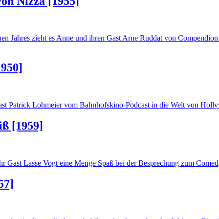
von Nizza [1955]
euen Jahres zieht es Anne und ihren Gast Arne Ruddat von Compendion
1950]
Gast Patrick Lohmeier vom Bahnhofskino-Podcast in die Welt von Holl
iß [1959]
nd ihr Gast Lasse Vogt eine Menge Spaß bei der Besprechung zum Come
57]