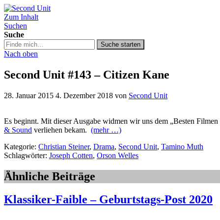
Zum Inhalt
Second Unit
Suchen
Suche
Suche
Suche starten
in
Nach oben
https://secondunit-
podcast.de/
Second Unit #143 – Citizen Kane
28. Januar 2015
4. Dezember 2018
von
Second Unit
Es beginnt. Mit dieser Ausgabe widmen wir uns dem „Besten Filmen
& Sound
verliehen bekam.
(mehr …)
Kategorie:
Christian Steiner
,
Drama
,
Second Unit
,
Tamino Muth
Schlagwörter:
Joseph Cotten
,
Orson Welles
Ähnliche Beiträge
Klassiker-Faible – Geburtstags-Post 2020