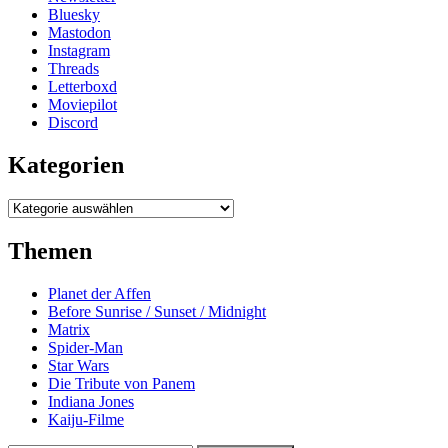
Bluesky
Mastodon
Instagram
Threads
Letterboxd
Moviepilot
Discord
Kategorien
Kategorien
Themen
Planet der Affen
Before Sunrise / Sunset / Midnight
Matrix
Spider-Man
Star Wars
Die Tribute von Panem
Indiana Jones
Kaiju-Filme