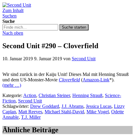
Zum Inhalt
Second Unit
Suchen
Suche
Suche
Suche starten
in
Nach oben
https://secondunit-
podcast.de/
Second Unit #290 – Cloverfield
10. Januar 2019
9. Januar 2019
von
Second Unit
Wir sind zurück in der Kaiju Unit! Dieses Mal mit Henning Strauß
und dem US-Monster-Movie
Cloverfield
(
Amazon-Link
*).
(mehr …)
Kategorie:
Action
,
Christian Steiner
,
Henning Strauß
,
Science-
Fiction
,
Second Unit
Schlagwörter:
Drew Goddard
,
J.J. Abrams
,
Jessica Lucas
,
Lizzy
Caplan
,
Matt Reeves
,
Michael Stahl-David
,
Mike Vogel
,
Odette
Annable
,
T.J. Miller
Ähnliche Beiträge