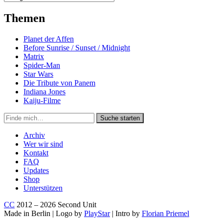
Themen
Planet der Affen
Before Sunrise / Sunset / Midnight
Matrix
Spider-Man
Star Wars
Die Tribute von Panem
Indiana Jones
Kaiju-Filme
Suche
Suche starten
in
https://secondunit-
Archiv
podcast.de/
Wer wir sind
Kontakt
FAQ
Updates
Shop
Unterstützen
CC
2012 – 2026 Second Unit
Made in Berlin | Logo by
PlayStar
| Intro by
Florian Priemel