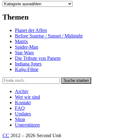
Kategorien
Themen
Planet der Affen
Before Sunrise / Sunset / Midnight
Matrix
Spider-Man
Star Wars
Die Tribute von Panem
Indiana Jones
Kaiju-Filme
Suche
Suche starten
in
https://secondunit-
Archiv
podcast.de/
Wer wir sind
Kontakt
FAQ
Updates
Shop
Unterstützen
CC
2012 – 2026 Second Unit