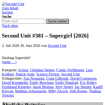
Zum Inhalt
Second Unit
Suchen
Suche
Suche
Suche starten
in
Nach oben
https://secondunit-
podcast.de/
Second Unit #381 – Supergirl [2026]
2. Juli 2026
30. Juni 2026
von
Second Unit
Hashtag Supershit?
(mehr …)
Kategorie:
Action
,
Christian Steiner
,
Comic-Verfilmung
,
Lara
Keilbart
,
Patrick Suite
,
Science-Fiction
,
Second Unit
Schlagwörter:
Ana Nogueira
,
Craig Gillespie
,
David Corenswet
,
David Krumholtz
,
Emily Beecham
,
Emily Piggford
,
Eve Ridley
,
Ferdinand Kingsley
,
Jason Momoa
,
Jerry Siegel
,
Joe Shuster
,
Kadiff
Kirwan
,
Matthias Schoenaerts
,
Milly Alcock
,
Seth Rogan
,
Thalissa
Teixeira