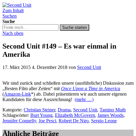
Zum Inhalt
Second Unit
Suchen
Suche
Suche
Suche starten
in
Nach oben
https://secondunit-
podcast.de/
Second Unit #149 – Es war einmal in
Amerika
17. März 2015
4. Dezember 2018
von
Second Unit
Wir sind zurück und schließen unsere (ausführliche) Diskussion zum
„Besten Film aller Zeiten“ mit
Once Upon a Time in America
(
Amazon-Link
*) ab. Dabei präsentieren wir auch unsere eigenen
Kandidaten für diese Auszeichnung!
(mehr …)
Kategorie:
Christian Steiner
,
Drama
,
Second Unit
,
Tamino Muth
Schlagwörter:
Burt Young
,
Elizabeth McGovern
,
James Woods
,
Jennifer Connelly
,
Joe Pesci
,
Robert De Niro
,
Sergio Leone
Ähnliche Beiträge