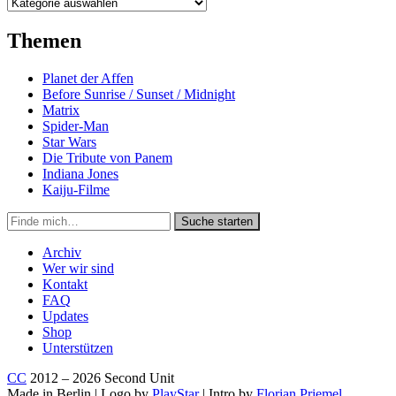
Kategorien
Themen
Planet der Affen
Before Sunrise / Sunset / Midnight
Matrix
Spider-Man
Star Wars
Die Tribute von Panem
Indiana Jones
Kaiju-Filme
Suche
Suche starten
in
https://secondunit-
Archiv
podcast.de/
Wer wir sind
Kontakt
FAQ
Updates
Shop
Unterstützen
CC
2012 – 2026 Second Unit
Made in Berlin | Logo by
PlayStar
| Intro by
Florian Priemel