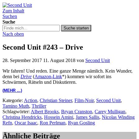
Zum Inhalt
Second Unit
Suchen
Suche
Suche
Suche starten
in
Nach oben
https://secondunit-
podcast.de/
Second Unit #243 – Drive
28. September 2017
11. August 2018
von
Second Unit
Wir fahren! Und reden. Eine ganze Menge nämlich. Kein Wunder,
denn bei
Drive
(
Amazon-Link
*) kommen wir sofort ins
Schwärmen, Rätseln und Diskutieren.
(MEHR …)
Kategorie:
Action
,
Christian Steiner
,
Film-Noir
,
Second Unit
,
Tamino Muth
,
Thriller
Schlagwörter:
Albert Brooks
,
Bryan Cranston
,
Carey Mulligan
,
Christina Hendricks
,
Hossein Amini
,
James Sallis
,
Nicolas Winding
Refn
,
Oscar Isaac
,
Ron Perlman
,
Ryan Gosling
Ähnliche Beiträge