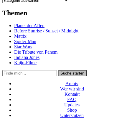
Themen
Planet der Affen
Before Sunrise / Sunset / Midnight
Matrix
Spider-Man
Star Wars
Die Tribute von Panem
Indiana Jones
Kaiju-Filme
Suche
Suche starten
in
https://secondunit-
Archiv
podcast.de/
Wer wir sind
Kontakt
FAQ
Updates
Shop
Unterstützen