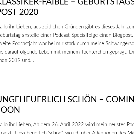
KLASSIKER-FAIBLE – GEBURTSTAGS
POST 2020
allo ihr Lieben, aus zeitlichen Gründen gibt es dieses Jahr zu
eburtstag anstelle einer Podcast-Specialfolge einen Blogpost.
weite Podcastjahr war bei mir stark durch meine Schwangersc
as darauffolgende Leben mit meinem Töchterchen geprägt. D
nde 2019 und…
UNGEHEUERLICH SCHÖN – COMI
SOON
allo ihr Lieben, Ab dem 26. April 2022 wird mein neustes Pod
rojekt „Ungeheuerlich Schön“, wo ich über Adaptionen des M