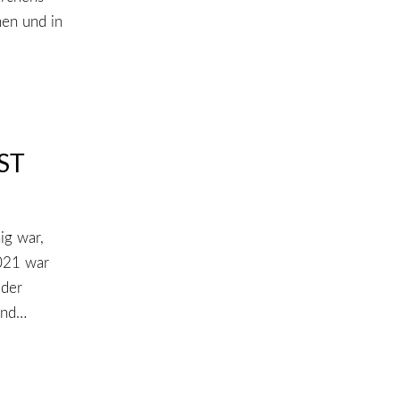
hen und in
ST
ig war,
021 war
 der
ind…