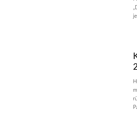
„
j
H
m
r
P