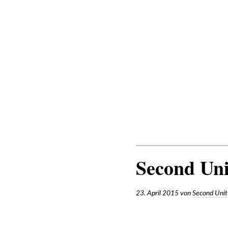
Zum
Inhalt
SECOND UNIT
Second Un
23. April 2015
von
Second Unit