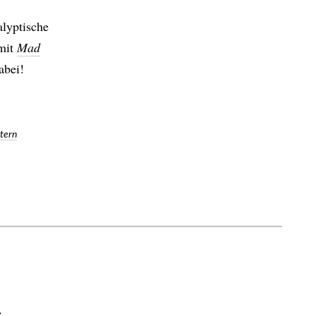
alyptische
 mit
Mad
dabei!
tern