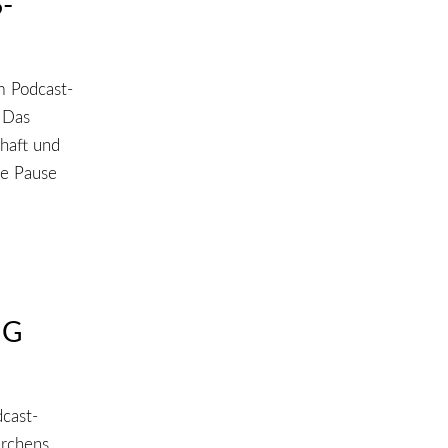
-
m Podcast-
 Das
haft und
ie Pause
NG
cast-
ärchens