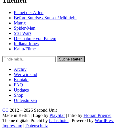
Themen
Planet der Affen
Before Sunrise / Sunset / Midnight
Matrix
Spider-Man
Star Wars
Die Tribute von Panem
Indiana Jones
Kaiju-Filme
Suche
Suche starten
in
https://secondunit-
Archiv
podcast.de/
Wer wir sind
Kontakt
FAQ
Updates
Shop
Unterstützen
CC
2012 – 2026 Second Unit
Made in Berlin | Logo by
PlayStar
| Intro by
Florian Priemel
Theme digitale Pracht by
Palasthotel
| Powered by
WordPress
|
Impressum
|
Datenschutz