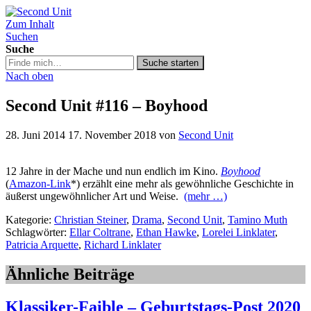
Zum Inhalt
Second Unit
Suchen
Suche
Suche
Suche starten
in
Nach oben
https://secondunit-
podcast.de/
Second Unit #116 – Boyhood
28. Juni 2014
17. November 2018
von
Second Unit
12 Jahre in der Mache und nun endlich im Kino.
Boyhood
(
Amazon-Link
*) erzählt eine mehr als gewöhnliche Geschichte in
äußerst ungewöhnlicher Art und Weise.
(mehr …)
Kategorie:
Christian Steiner
,
Drama
,
Second Unit
,
Tamino Muth
Schlagwörter:
Ellar Coltrane
,
Ethan Hawke
,
Lorelei Linklater
,
Patricia Arquette
,
Richard Linklater
Ähnliche Beiträge
Klassiker-Faible – Geburtstags-Post 2020