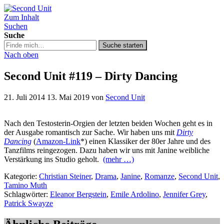
Zum Inhalt
Second Unit
Suchen
Suche
Suche
Suche starten
in
Nach oben
https://secondunit-
podcast.de/
Second Unit #119 – Dirty Dancing
21. Juli 2014
13. Mai 2019
von
Second Unit
Nach den Testosterin-Orgien der letzten beiden Wochen geht es in
der Ausgabe romantisch zur Sache. Wir haben uns mit
Dirty
Dancing
(
Amazon-Link
*) einen Klassiker der 80er Jahre und des
Tanzfilms reingezogen. Dazu haben wir uns mit Janine weibliche
Verstärkung ins Studio geholt.
(mehr …)
Kategorie:
Christian Steiner
,
Drama
,
Janine
,
Romanze
,
Second Unit
,
Tamino Muth
Schlagwörter:
Eleanor Bergstein
,
Emile Ardolino
,
Jennifer Grey
,
Patrick Swayze