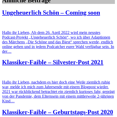
Ähnliche Beiträge
Ungeheuerlich Schön – Coming soon
Hallo ihr Lieben, Ab dem 26. April 2022 wird mein neustes
Podcast-Projekt „Ungeheuerlich Schön“, wo ich über Adaptionen
des Märchens „Die Schöne und das Biest“ sprechen werde, endlich
online gehen und in jedem Podcatcher eurer Wahl verfügbar sein. In
der…
Klassiker-Faible – Silvester-Post 2021
Hallo ihr Lieben, nachdem es hier doch eine Weile ziemlich ruhig
war, melde ich mich zum Jahresende mit einem Blogpost wieder.
2021 war rückblickend betrachtet ein ziemlich kurioses Jahr, geprägt
von der Pandemie, dem Elternsein mit einem mittlerweile 2-jährigen
Kind…
Klassiker-Faible – Geburtstags-Post 2020