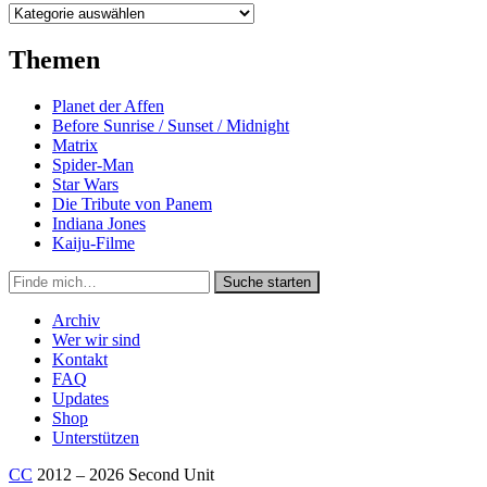
Kategorien
Themen
Planet der Affen
Before Sunrise / Sunset / Midnight
Matrix
Spider-Man
Star Wars
Die Tribute von Panem
Indiana Jones
Kaiju-Filme
Suche
Suche starten
in
https://secondunit-
Archiv
podcast.de/
Wer wir sind
Kontakt
FAQ
Updates
Shop
Unterstützen
CC
2012 – 2026 Second Unit