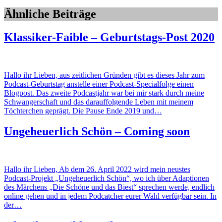
Ähnliche Beiträge
Klassiker-Faible – Geburtstags-Post 2020
Hallo ihr Lieben, aus zeitlichen Gründen gibt es dieses Jahr zum
Podcast-Geburtstag anstelle einer Podcast-Specialfolge einen
Blogpost. Das zweite Podcastjahr war bei mir stark durch meine
Schwangerschaft und das darauffolgende Leben mit meinem
Töchterchen geprägt. Die Pause Ende 2019 und…
Ungeheuerlich Schön – Coming soon
Hallo ihr Lieben, Ab dem 26. April 2022 wird mein neustes
Podcast-Projekt „Ungeheuerlich Schön“, wo ich über Adaptionen
des Märchens „Die Schöne und das Biest“ sprechen werde, endlich
online gehen und in jedem Podcatcher eurer Wahl verfügbar sein. In
der…