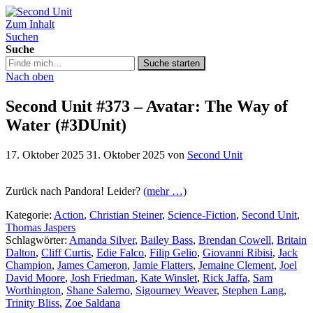
Zum Inhalt
Second Unit
Suchen
Suche
Suche
Suche starten
in
Nach oben
https://secondunit-
podcast.de/
Second Unit #373 – Avatar: The Way of
Water (#3DUnit)
17. Oktober 2025
31. Oktober 2025
von
Second Unit
Zurück nach Pandora! Leider?
(mehr …)
Kategorie:
Action
,
Christian Steiner
,
Science-Fiction
,
Second Unit
,
Thomas Jaspers
Schlagwörter:
Amanda Silver
,
Bailey Bass
,
Brendan Cowell
,
Britain
Dalton
,
Cliff Curtis
,
Edie Falco
,
Filip Gelio
,
Giovanni Ribisi
,
Jack
Champion
,
James Cameron
,
Jamie Flatters
,
Jemaine Clement
,
Joel
David Moore
,
Josh Friedman
,
Kate Winslet
,
Rick Jaffa
,
Sam
Worthington
,
Shane Salerno
,
Sigourney Weaver
,
Stephen Lang
,
Trinity Bliss
,
Zoe Saldana