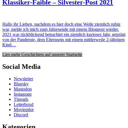
Klassiker-Faible – Silvester-Post 2021
Hallo ihr Lieben, nachdem es hier doch eine Weile ziemlich ruhig
war, melde ich mich zum Jahresende mit einem Blogpost wieder.
2021 war rückblickend betrachtet ein ziemlich kurioses Jahr, geprägt
von der Pandemie, dem Elternsein mit einem mittlerweile 2-jährigen
Kind…
Lies mehr Geschichten auf unserer Startseite
Social Media
Newsletter
Bluesky
Mastodon
Instagram
Threads
Letterboxd
Moviepilot
Discord
Kategorien