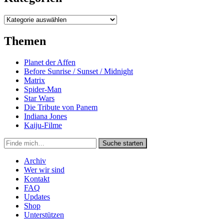
Kategorien
Themen
Planet der Affen
Before Sunrise / Sunset / Midnight
Matrix
Spider-Man
Star Wars
Die Tribute von Panem
Indiana Jones
Kaiju-Filme
Suche
Suche starten
in
https://secondunit-
Archiv
podcast.de/
Wer wir sind
Kontakt
FAQ
Updates
Shop
Unterstützen