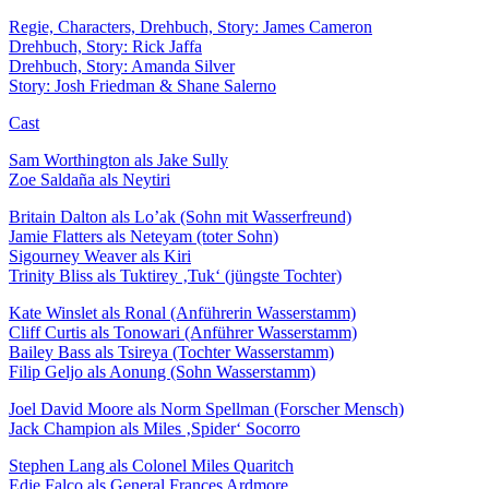
Regie, Characters, Drehbuch, Story: James Cameron
Drehbuch, Story: Rick Jaffa
Drehbuch, Story: Amanda Silver
Story: Josh Friedman & Shane Salerno
Cast
Sam Worthington als Jake Sully
Zoe Saldaña als Neytiri
Britain Dalton als Lo’ak (Sohn mit Wasserfreund)
Jamie Flatters als Neteyam (toter Sohn)
Sigourney Weaver als Kiri
Trinity Bliss als Tuktirey ‚Tuk‘ (jüngste Tochter)
Kate Winslet als Ronal (Anführerin Wasserstamm)
Cliff Curtis als Tonowari (Anführer Wasserstamm)
Bailey Bass als Tsireya (Tochter Wasserstamm)
Filip Geljo als Aonung (Sohn Wasserstamm)
Joel David Moore als Norm Spellman (Forscher Mensch)
Jack Champion als Miles ‚Spider‘ Socorro
Stephen Lang als Colonel Miles Quaritch
Edie Falco als General Frances Ardmore