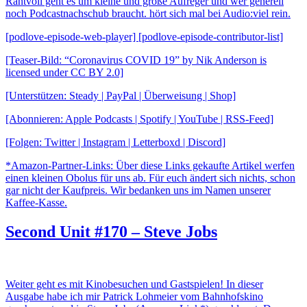
Rantvoll geht es um kleine und große Aufreger und wer generell
noch Podcastnachschub braucht. hört sich mal bei Audio:viel rein.
[podlove-episode-web-player] [podlove-episode-contributor-list]
[Teaser-Bild: “Coronavirus COVID 19” by Nik Anderson is
licensed under CC BY 2.0]
[Unterstützen: Steady | PayPal | Überweisung | Shop]
[Abonnieren: Apple Podcasts | Spotify | YouTube | RSS-Feed]
[Folgen: Twitter | Instagram | Letterboxd | Discord]
*Amazon-Partner-Links: Über diese Links gekaufte Artikel werfen
einen kleinen Obolus für uns ab. Für euch ändert sich nichts, schon
gar nicht der Kaufpreis. Wir bedanken uns im Namen unserer
Kaffee-Kasse.
Second Unit #170 – Steve Jobs
Weiter geht es mit Kinobesuchen und Gastspielen! In dieser
Ausgabe habe ich mir Patrick Lohmeier vom Bahnhofskino