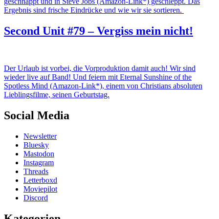
geschnappt und in Steve Jobs (Amazon-Link*) geschleppt. Das
Ergebnis sind frische Eindrücke und wie wir sie sortieren.
Second Unit #79 – Vergiss mein nicht!
Der Urlaub ist vorbei, die Vorproduktion damit auch! Wir sind
wieder live auf Band! Und feiern mit Eternal Sunshine of the
Spotless Mind (Amazon-Link*), einem von Christians absoluten
Lieblingsfilme, seinen Geburtstag.
Social Media
Newsletter
Bluesky
Mastodon
Instagram
Threads
Letterboxd
Moviepilot
Discord
Kategorien