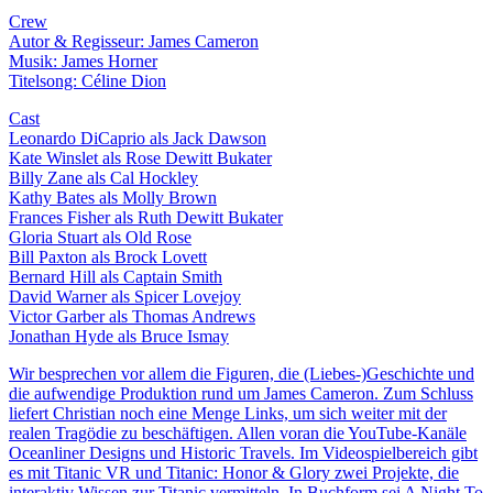
Crew
Autor & Regisseur: James Cameron
Musik: James Horner
Titelsong: Céline Dion
Cast
Leonardo DiCaprio als Jack Dawson
Kate Winslet als Rose Dewitt Bukater
Billy Zane als Cal Hockley
Kathy Bates als Molly Brown
Frances Fisher als Ruth Dewitt Bukater
Gloria Stuart als Old Rose
Bill Paxton als Brock Lovett
Bernard Hill als Captain Smith
David Warner als Spicer Lovejoy
Victor Garber als Thomas Andrews
Jonathan Hyde als Bruce Ismay
Wir besprechen vor allem die Figuren, die (Liebes-)Geschichte und
die aufwendige Produktion rund um James Cameron. Zum Schluss
liefert Christian noch eine Menge Links, um sich weiter mit der
realen Tragödie zu beschäftigen. Allen voran die YouTube-Kanäle
Oceanliner Designs und Historic Travels. Im Videospielbereich gibt
es mit Titanic VR und Titanic: Honor & Glory zwei Projekte, die
interaktiv Wissen zur Titanic vermitteln. In Buchform sei A Night To