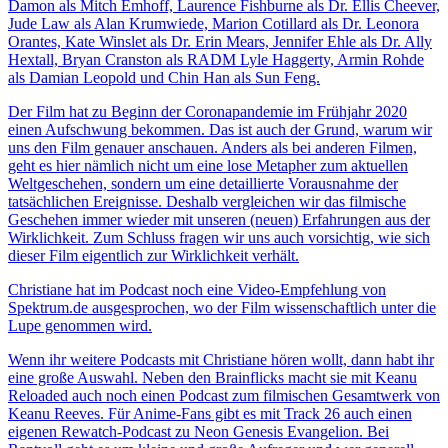
Damon als Mitch Emhoff, Laurence Fishburne als Dr. Ellis Cheever,
Jude Law als Alan Krumwiede, Marion Cotillard als Dr. Leonora
Orantes, Kate Winslet als Dr. Erin Mears, Jennifer Ehle als Dr. Ally
Hextall, Bryan Cranston als RADM Lyle Haggerty, Armin Rohde
als Damian Leopold und Chin Han als Sun Feng.
Der Film hat zu Beginn der Coronapandemie im Frühjahr 2020
einen Aufschwung bekommen. Das ist auch der Grund, warum wir
uns den Film genauer anschauen. Anders als bei anderen Filmen,
geht es hier nämlich nicht um eine lose Metapher zum aktuellen
Weltgeschehen, sondern um eine detaillierte Vorausnahme der
tatsächlichen Ereignisse. Deshalb vergleichen wir das filmische
Geschehen immer wieder mit unseren (neuen) Erfahrungen aus der
Wirklichkeit. Zum Schluss fragen wir uns auch vorsichtig, wie sich
dieser Film eigentlich zur Wirklichkeit verhält.
Christiane hat im Podcast noch eine Video-Empfehlung von
Spektrum.de ausgesprochen, wo der Film wissenschaftlich unter die
Lupe genommen wird.
Wenn ihr weitere Podcasts mit Christiane hören wollt, dann habt ihr
eine große Auswahl. Neben den Brainflicks macht sie mit Keanu
Reloaded auch noch einen Podcast zum filmischen Gesamtwerk von
Keanu Reeves. Für Anime-Fans gibt es mit Track 26 auch einen
eigenen Rewatch-Podcast zu Neon Genesis Evangelion. Bei