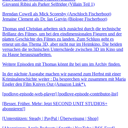
Giovanni Ribisi als Parker Selfridge (Villain Teil 1)
Brendan Cowell als Mick Scoresby (Arschloch Fischerboot)
Jemaine Clement als Dr. Ian Garvin (Biologe Fischerboot)
Thomas und Christian arbeiten sich zunächst durch die technische
Brillanz des Filmes, um bei den eindimensionalen Figuren und der
platten Geschichte des Filmes zu landen. Zum Schluss geht es
erneut um das Thema 3D, aber nicht nur im Heimkino. Die beiden
versuchen die technischen Unterschiede zwischen 3D im Kino und
zu Hause herauszuarbeiten.
Weitere Episoden mit Thomas könnt ihr bei uns im Archiv finden.
In der nächste Ausgabe machen wir passend zum Herbst mit einer
Kriminalgeschichte weiter : Da besprechen wir zusammen mit Maria
Engler den Film Knives Out (Amazon Link*).
[podlove-episode-web-player] [podlove-episode-contributor-list]
[Besser. Früher. Mehr: Jetzt SECOND UNIT STUDIOS+
abonnieren!]
[Unterstützen: Steady | PayPal | Überweisung | Shop]