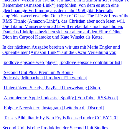
Remember (Amazon-Link*) empfohlen, von dem es auch eine
gleichnamige Verfilmung aus dem Jahr 1958 gibt. Ebenfalls
empfehlenswert erscheint On a Sea of Glass: The Life & Loss of the
RMS Titanic (Amazon-Link*), das Christian aber noch lesen will.
Die Titanic-Miniserie von 2012 will er ebenfalls noch nachholen.
Danielas Linktipps beziehen sich vor allem auf den Film: Céline
Dion im Carpool Karaoke und Kate Winslet als Katze.
In der nächsten Ausgabe bereiten wir uns mit Maria Engler und
Oppenheimer (Amazon-Link*) auf die Oscar-Verleihung vor.
[podlove-episode-web-player] [podlove-episode-contributor-list]
[Second Unit Plus: Premium & Bonus
Podcasts | Mitmachen | Produzent*in werden]
[Unterstützen: Steady | PayPal | Überweisung | Shop]
[Abonnieren: Apple Podcasts | Spotify | YouTube | RSS-Feed]
[Folgen: Newsletter | Instagram | Letterboxd | Discord]
[Teaser-Bild: titanic by Nan Fry is licensed under CC BY 2.0]
Second Unit ist eine Produktion der Second Unit Studios.