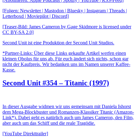
[Abonnieren: Apple Podcasts | Spotify | YouTube | RSS-Feed]
[Folgen: Newsletter | Mastodon | Bluesky | Instagram | Threads |
Letterboxd | Moviepilot | Discord]
[Teaser-Bild: James Cameron by Gage Skidmore is licensed under
CC BY-SA 2.0]
Second Unit ist eine Produktion der Second Unit Studios.
*Partner-Links: Über diese Links gekaufte Artikel werfen einen
kleinen Obolus für uns ab. Für euch ändert sich nichts, schon gar
nicht der Kaufpreis. Wir bedanken uns im Namen unserer Kaffee-
Kasse.
Second Unit #354 – Titanic (1997)
In dieser Ausgabe widmen wir uns gemeinsam mit Daniela Ishorst
dem Mega-Blockbuster und Romanzen-Klassiker Titanic (Amazon-
Link*). Dabei geht es natürlich auch um James Cameron, den Film,
aber auch um das Schiff und die reale Tragödie.
[YouTube Direkttrailer]