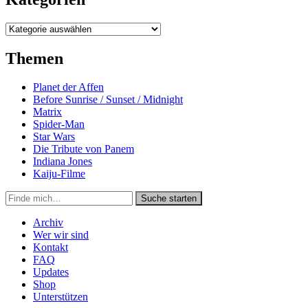
Kategorien
Themen
Planet der Affen
Before Sunrise / Sunset / Midnight
Matrix
Spider-Man
Star Wars
Die Tribute von Panem
Indiana Jones
Kaiju-Filme
Suche
Suche starten
in
https://secondunit-
Archiv
podcast.de/
Wer wir sind
Kontakt
FAQ
Updates
Shop
Unterstützen