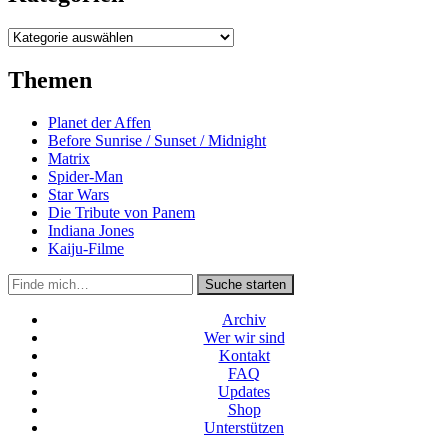
Kategorien
Themen
Planet der Affen
Before Sunrise / Sunset / Midnight
Matrix
Spider-Man
Star Wars
Die Tribute von Panem
Indiana Jones
Kaiju-Filme
Suche
Suche starten
in
https://secondunit-
Archiv
podcast.de/
Wer wir sind
Kontakt
FAQ
Updates
Shop
Unterstützen