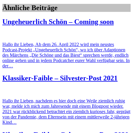
Ähnliche Beiträge
Ungeheuerlich Schön – Coming soon
Hallo ihr Lieben, Ab dem 26. April 2022 wird mein neustes
Podcast-Projekt „Ungeheuerlich Schön“, wo ich über Adaptionen
des Märchens „Die Schöne und das Biest“ sprechen werde, endlich
online gehen und in jedem Podcatcher eurer Wahl verfügbar sein. In
der…
Klassiker-Faible – Silvester-Post 2021
Hallo ihr Lieben, nachdem es hier doch eine Weile ziemlich ruhig
war, melde ich mich zum Jahresende mit einem Blogpost wieder.
2021 war rückblickend betrachtet ein ziemlich kurioses Jahr, geprägt
von der Pandemie, dem Elternsein mit einem mittlerweile 2-jährigen
Kind…