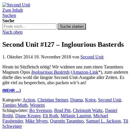
Zum Inhalt
Second Unit
Suchen
Suche
Suche
Suche starten
in
Nach oben
https://secondunit-
podcast.de/
Second Unit #127 – Inglourious Basterds
1. Oktober 2014
19. November 2018
von
Second Unit
Heute ist Sitzfleisch nötig! Wir widmen uns zum einen Tarantinos
Magnum Opus
Inglourious Basterds
(
Amazon-Link
*), zum anderen
dürfte dies wohl die längste Second-Unit-Ausgabe aller Zeiten. Es
gibt viel zu besprechen, also packen wir’s an!
(MEHR …)
Kategorie:
Action
,
Christian Steiner
,
Drama
,
Krieg
,
Second Unit
,
Tamino Muth
,
Western
Schlagwörter:
Bo Svenson
,
Brad Pitt
,
Christoph Waltz
,
Daniel
Brühl
,
Diane Kruger
,
Eli Roth
,
Mélanie Laurent
,
Michael
Fassbender
,
Mike Myers
,
Quentin Tarantino
,
Samuel L. Jackson
,
Til
Schweiger