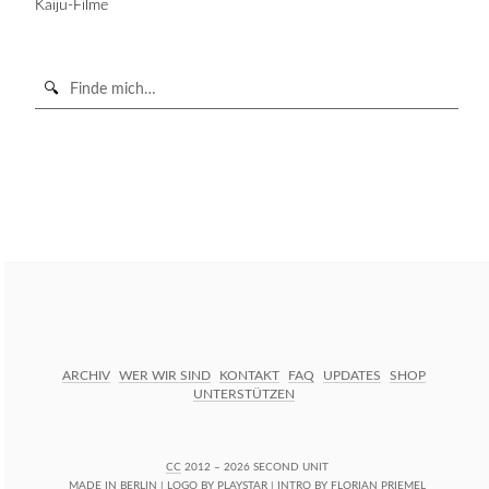
Kaiju-Filme
Suche
in
https://secondunit-
SUCHE STARTEN
podcast.de/
ARCHIV
WER WIR SIND
KONTAKT
FAQ
UPDATES
SHOP
UNTERSTÜTZEN
CC
2012 – 2026 SECOND UNIT
MADE IN BERLIN | LOGO BY
PLAYSTAR
| INTRO BY
FLORIAN PRIEMEL