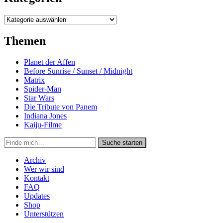
Kategorien
Themen
Planet der Affen
Before Sunrise / Sunset / Midnight
Matrix
Spider-Man
Star Wars
Die Tribute von Panem
Indiana Jones
Kaiju-Filme
Suche
Suche starten
in
https://secondunit-
Archiv
podcast.de/
Wer wir sind
Kontakt
FAQ
Updates
Shop
Unterstützen