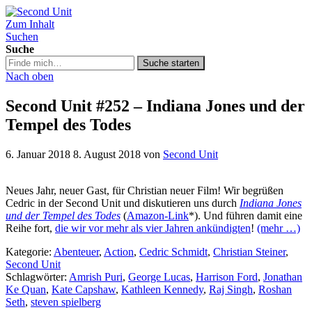
Zum Inhalt
Second Unit
Suchen
Suche
Suche
Suche starten
in
Nach oben
https://secondunit-
podcast.de/
Second Unit #252 – Indiana Jones und der
Tempel des Todes
6. Januar 2018
8. August 2018
von
Second Unit
Neues Jahr, neuer Gast, für Christian neuer Film! Wir begrüßen
Cedric in der Second Unit und diskutieren uns durch
Indiana Jones
und der Tempel des Todes
(
Amazon-Link
*). Und führen damit eine
Reihe fort,
die wir vor mehr als vier Jahren ankündigten
!
(mehr …)
Kategorie:
Abenteuer
,
Action
,
Cedric Schmidt
,
Christian Steiner
,
Second Unit
Schlagwörter:
Amrish Puri
,
George Lucas
,
Harrison Ford
,
Jonathan
Ke Quan
,
Kate Capshaw
,
Kathleen Kennedy
,
Raj Singh
,
Roshan
Seth
,
steven spielberg