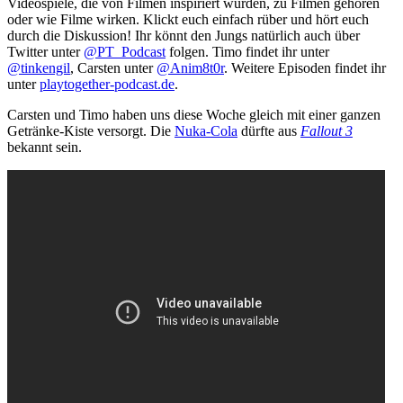
Videospiele, die von Filmen inspiriert wurden, zu Filmen gehören
oder wie Filme wirken. Klickt euch einfach rüber und hört euch
durch die Diskussion! Ihr könnt den Jungs natürlich auch über
Twitter unter
@PT_Podcast
folgen. Timo findet ihr unter
@tinkengil
, Carsten unter
@Anim8t0r
. Weitere Episoden findet ihr
unter
playtogether-podcast.de
.
Carsten und Timo haben uns diese Woche gleich mit einer ganzen
Getränke-Kiste versorgt. Die
Nuka-Cola
dürfte aus
Fallout 3
bekannt sein.