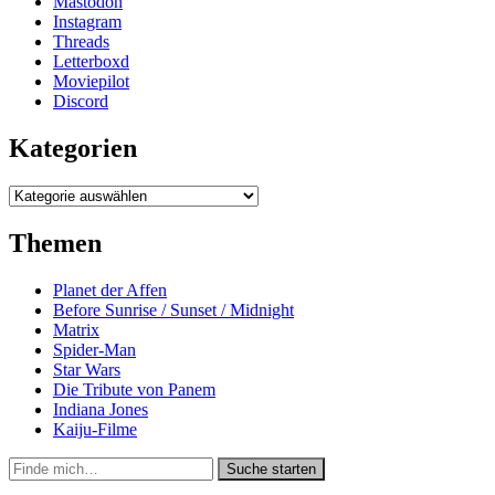
Mastodon
Instagram
Threads
Letterboxd
Moviepilot
Discord
Kategorien
Kategorien
Themen
Planet der Affen
Before Sunrise / Sunset / Midnight
Matrix
Spider-Man
Star Wars
Die Tribute von Panem
Indiana Jones
Kaiju-Filme
Suche
Suche starten
in