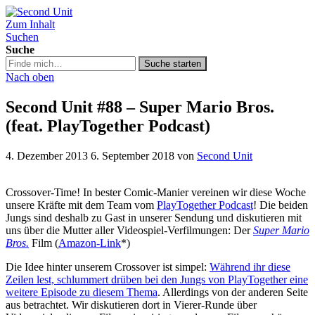
Zum Inhalt
Second Unit
Suchen
Suche
Suche
Suche starten
in
Nach oben
https://secondunit-
podcast.de/
Second Unit #88 – Super Mario Bros.
(feat. PlayTogether Podcast)
4. Dezember 2013
6. September 2018
von
Second Unit
Crossover-Time! In bester Comic-Manier vereinen wir diese Woche
unsere Kräfte mit dem Team vom
PlayTogether Podcast
! Die beiden
Jungs sind deshalb zu Gast in unserer Sendung und diskutieren mit
uns über die Mutter aller Videospiel-Verfilmungen: Der
Super Mario
Bros.
Film (
Amazon-Link
*)
Die Idee hinter unserem Crossover ist simpel:
Während ihr diese
Zeilen lest, schlummert drüben bei den Jungs von PlayTogether eine
weitere Episode zu diesem Thema
. Allerdings von der anderen Seite
aus betrachtet. Wir diskutieren dort in Vierer-Runde über