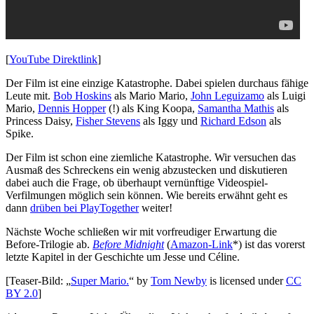
[
YouTube Direktlink
]
Der Film ist eine einzige Katastrophe. Dabei spielen durchaus fähige
Leute mit.
Bob Hoskins
als Mario Mario,
John Leguizamo
als Luigi
Mario,
Dennis Hopper
(!) als King Koopa,
Samantha Mathis
als
Princess Daisy,
Fisher Stevens
als Iggy und
Richard Edson
als
Spike.
Der Film ist schon eine ziemliche Katastrophe. Wir versuchen das
Ausmaß des Schreckens ein wenig abzustecken und diskutieren
dabei auch die Frage, ob überhaupt vernünftige Videospiel-
Verfilmungen möglich sein können. Wie bereits erwähnt geht es
dann
drüben bei PlayTogether
weiter!
Nächste Woche schließen wir mit vorfreudiger Erwartung die
Before-Trilogie ab.
Before Midnight
(
Amazon-Link
*) ist das vorerst
letzte Kapitel in der Geschichte um Jesse und Céline.
[Teaser-Bild: „
Super Mario.
“ by
Tom Newby
is licensed under
CC
BY 2.0
]