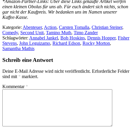
*Amazon-Partner-Links: Über diese Links gekaufte Artikel werfen
einen kleinen Obolus für uns ab. Für euch ändert sich nichts, schon
gar nicht der Kaufpreis. Wir bedanken uns im Namen unserer
Kaffee-Kasse.
Kategorie:
Abenteuer
,
Action
,
Carsten Tomalla
,
Christian Steiner
,
Comedy
,
Second Unit
,
Tamino Muth
,
Timo Zander
Schlagwörter:
Annabel Jankel
,
Bob Hoskins
,
Dennis Hopper
,
Fisher
Stevens
,
John Leguizamo
,
Richard Edson
,
Rocky Morton
,
Samantha Mathis
Schreib eine Antwort
Deine E-Mail Adresse wird nicht veröffentlicht.
Erforderliche Felder
sind mit
*
markiert.
Kommentar
*