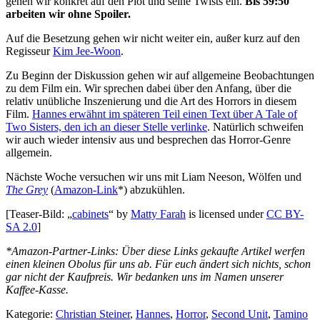
gehen wir konkret auf den Plot und seine Twists ein.
Bis 59:50
arbeiten wir ohne Spoiler.
Auf die Besetzung gehen wir nicht weiter ein, außer kurz auf den
Regisseur
Kim Jee-Woon
.
Zu Beginn der Diskussion gehen wir auf allgemeine Beobachtungen
zu dem Film ein. Wir sprechen dabei über den Anfang, über die
relativ unübliche Inszenierung und die Art des Horrors in diesem
Film.
Hannes erwähnt im späteren Teil einen Text über A Tale of
Two Sisters, den ich an dieser Stelle verlinke
. Natürlich schweifen
wir auch wieder intensiv aus und besprechen das Horror-Genre
allgemein.
Nächste Woche versuchen wir uns mit Liam Neeson, Wölfen und
The Grey
(
Amazon-Link
*) abzukühlen.
[Teaser-Bild: „
cabinets
“ by
Matty Farah
is licensed under
CC BY-
SA 2.0
]
*Amazon-Partner-Links: Über diese Links gekaufte Artikel werfen
einen kleinen Obolus für uns ab. Für euch ändert sich nichts, schon
gar nicht der Kaufpreis. Wir bedanken uns im Namen unserer
Kaffee-Kasse.
Kategorie:
Christian Steiner
,
Hannes
,
Horror
,
Second Unit
,
Tamino