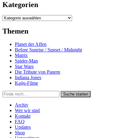
Kategorien
Kategorien
Themen
Planet der Affen
Before Sunrise / Sunset / Midnight
Matrix
Spider-Man
Star Wars
Die Tribute von Panem
Indiana Jones
Kaiju-Filme
Suche
Suche starten
in
https://secondunit-
Archiv
podcast.de/
Wer wir sind
Kontakt
FAQ
Updates
Shop