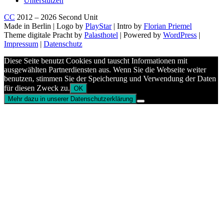
Unterstützen
CC
2012 – 2026 Second Unit
Made in Berlin | Logo by
PlayStar
| Intro by
Florian Priemel
Theme digitale Pracht by
Palasthotel
| Powered by
WordPress
|
Impressum
|
Datenschutz
Diese Seite benutzt Cookies und tauscht Informationen mit
ausgewählten Partnerdiensten aus. Wenn Sie die Webseite weiter
benutzen, stimmen Sie der Speicherung und Verwendung der Daten
für diesen Zweck zu.
OK
Mehr dazu in unserer Datenschutzerklärung