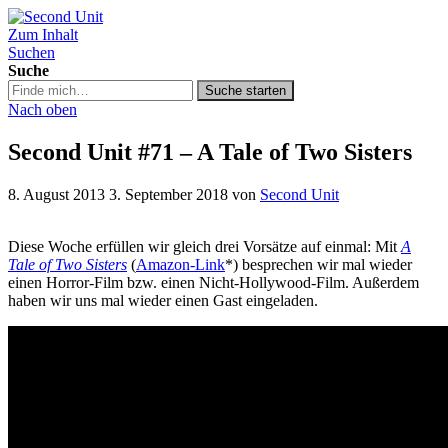
Zum Inhalt
Second Unit
Suchen
Suche
Suche
Suche starten
in
Nach oben
https://secondunit-
podcast.de/
Second Unit #71 – A Tale of Two Sisters
8. August 2013
3. September 2018
von
Second Unit
Diese Woche erfüllen wir gleich drei Vorsätze auf einmal: Mit
A
Tale of Two Sisters
(
Amazon-Link
*) besprechen wir mal wieder
einen Horror-Film bzw. einen Nicht-Hollywood-Film. Außerdem
haben wir uns mal wieder einen Gast eingeladen.