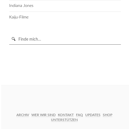
Indiana Jones
Kaiju-Filme
Suche
in
https://secondunit-
SUCHE STARTEN
podcast.de/
ARCHIV
WER WIR SIND
KONTAKT
FAQ
UPDATES
SHOP
UNTERSTÜTZEN