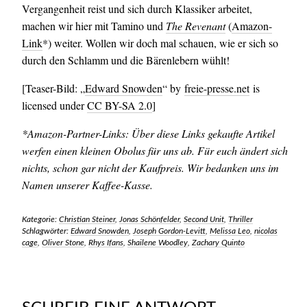
Vergangenheit reist und sich durch Klassiker arbeitet,
machen wir hier mit Tamino und
The Revenant
(
Amazon-
Link
*) weiter. Wollen wir doch mal schauen, wie er sich so
durch den Schlamm und die Bärenlebern wühlt!
[Teaser-Bild: „
Edward Snowden
“ by
freie-presse.net
is
licensed under
CC BY-SA 2.0
]
*Amazon-Partner-Links: Über diese Links gekaufte Artikel
werfen einen kleinen Obolus für uns ab. Für euch ändert sich
nichts, schon gar nicht der Kaufpreis. Wir bedanken uns im
Namen unserer Kaffee-Kasse.
Kategorie:
Christian Steiner
,
Jonas Schönfelder
,
Second Unit
,
Thriller
Schlagwörter:
Edward Snowden
,
Joseph Gordon-Levitt
,
Melissa Leo
,
nicolas
cage
,
Oliver Stone
,
Rhys Ifans
,
Shailene Woodley
,
Zachary Quinto