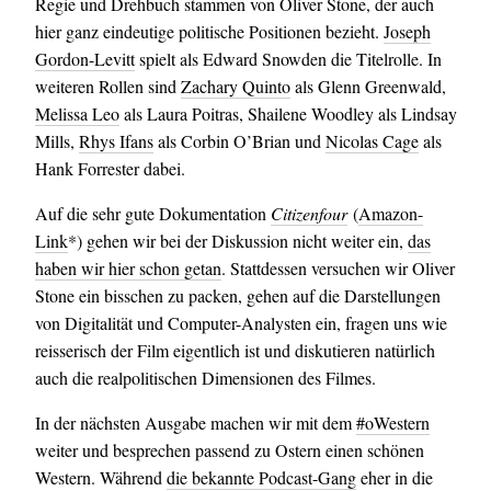
Regie und Drehbuch stammen von Oliver Stone, der auch
hier ganz eindeutige politische Positionen bezieht.
Joseph
Gordon-Levitt
spielt als Edward Snowden die Titelrolle. In
weiteren Rollen sind
Zachary Quinto
als Glenn Greenwald,
Melissa Leo
als Laura Poitras, Shailene Woodley als Lindsay
Mills,
Rhys Ifans
als Corbin O’Brian und
Nicolas Cage
als
Hank Forrester dabei.
Auf die sehr gute Dokumentation
Citizenfour
(
Amazon-
Link
*) gehen wir bei der Diskussion nicht weiter ein,
das
haben wir hier schon getan
. Stattdessen versuchen wir Oliver
Stone ein bisschen zu packen, gehen auf die Darstellungen
von Digitalität und Computer-Analysten ein, fragen uns wie
reisserisch der Film eigentlich ist und diskutieren natürlich
auch die realpolitischen Dimensionen des Filmes.
In der nächsten Ausgabe machen wir mit dem
#oWestern
weiter und besprechen passend zu Ostern einen schönen
Western. Während
die bekannte Podcast-Gang
eher in die