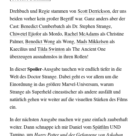
Drehbuch und Regie stammen von
Scott Derrickson
, der uns
beiden vorher kein großer Begriff war. Ganz anders aber der
Cast:
Benedict Cumberbatch
als Dr. Stephen Strange,
Chiwetel Ejiofor
als Mordo,
Rachel McAdams
als Christine
Palmer,
Benedict Wong
als Wong,
Mads Mikkelsen
als
Kaecilius und
Tilda Swinton
als The Ancient One
überzeugen ausnahmslos in ihren Rollen!
Spoiler
In dieser
-Ausgabe tauchen wir endlich tiefer in die
Welt des Doctor Strange. Dabei geht es vor allem um die
Einordnung in das größere Marvel-Universum, warum
Strange als Superheld cineastischer als andere ausfällt und
natürlich gehen wir weiter auf die visuellen Stärken des Films
ein.
In der nächsten Ausgabe machen wir ganz einfach zauberhaft
weiter. Dann schnappe ich mir Daniel vom
Spätfilm
UND
Tamino, um
Harry Potter und der Gefangene von Askaban