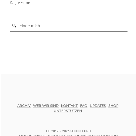
Kaiju-Filme
Suche
in
https://secondunit-
SUCHE STARTEN
podcast.de/
ARCHIV
WER WIR SIND
KONTAKT
FAQ
UPDATES
SHOP
UNTERSTÜTZEN
CC
2012 – 2026 SECOND UNIT