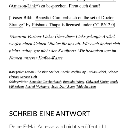
(
Amazon-Link
*) zu besprechen. Freut euch drauf!
[Teaser-Bild: „
Benedict Cumberbatch on the set of Doctor
Strange
“ by
Prishank Thapa
is licensed under
CC BY 2.0
]
*Amazon-Partner-Links: Über diese Links gekaufte Artikel
werfen einen kleinen Obolus für uns ab. Für euch ändert sich
nichts, schon gar nicht der Kaufpreis. Wir bedanken uns im
Namen unserer Kaffee-Kasse.
Kategorie:
Action
,
Christian Steiner
,
Comic-Verfilmung
,
Fabian Seidel
,
Science-
Fiction
,
Second Unit
Schlagwörter:
Benedict Cumberbatch
,
Benedict Wong
,
Chiwetel Ejiofor
,
Mads
Mikkelsen
,
Rachel McAdams
,
Scott Derrickson
,
Tilda Swinton
SCHREIB EINE ANTWORT
Deine E-Mail Adresse wird nicht veröffentlicht.