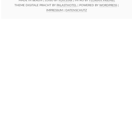
MADE IN BERLIN | LOGO BY
PLAYSTAR
| INTRO BY
FLORIAN PRIEMEL
THEME DIGITALE PRACHT BY
PALASTHOTEL
| POWERED BY
WORDPRESS
|
IMPRESSUM
|
DATENSCHUTZ