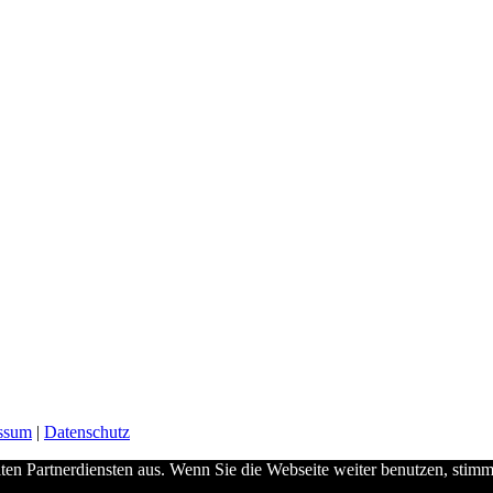
ssum
|
Datenschutz
lten Partnerdiensten aus. Wenn Sie die Webseite weiter benutzen, st