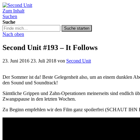
Zum Inhalt
Second Unit
Suchen
Suche
Suche
Suche starten
in
Nach oben
https://secondunit-
podcast.de/
Second Unit #193 – It Follows
23. Juni 2016
23. Juli 2018
von
Second Unit
Der Sommer ist da! Beste Gelegenheit also, um an einem dunklen A
den Sound und Soundtrack!
Sämtliche Grippen und Zahn-Operationen meinerseits sind endlich übe
Zwangspause in den letzten Wochen.
Zu Beginn empfehlen wir den Film ganz spoilerfrei (SCHAUT IHN EU