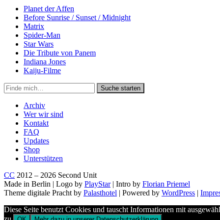
Planet der Affen
Before Sunrise / Sunset / Midnight
Matrix
Spider-Man
Star Wars
Die Tribute von Panem
Indiana Jones
Kaiju-Filme
Suche
Suche starten
in
https://secondunit-
Archiv
podcast.de/
Wer wir sind
Kontakt
FAQ
Updates
Shop
Unterstützen
CC
2012 – 2026 Second Unit
Made in Berlin | Logo by
PlayStar
| Intro by
Florian Priemel
Theme digitale Pracht by
Palasthotel
| Powered by
WordPress
|
Impre
Diese Seite benutzt Cookies und tauscht Informationen mit ausgewäh
zu.
OK
Mehr dazu in unserer Datenschutzerklärung