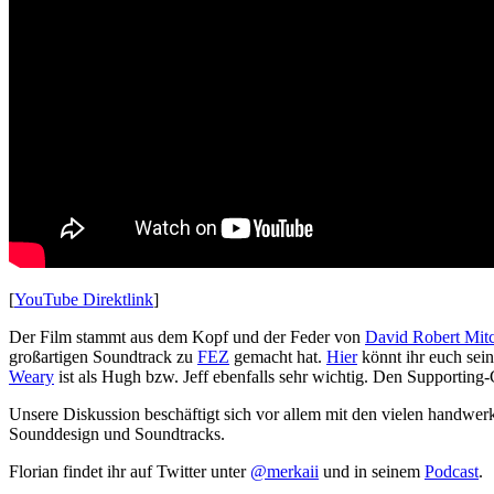
[
YouTube Direktlink
]
Der Film stammt aus dem Kopf und der Feder von
David Robert Mitc
großartigen Soundtrack zu
FEZ
gemacht hat.
Hier
könnt ihr euch sei
Weary
ist als Hugh bzw. Jeff ebenfalls sehr wichtig. Den Supporting
Unsere Diskussion beschäftigt sich vor allem mit den vielen handwer
Sounddesign und Soundtracks.
Florian findet ihr auf Twitter unter
@merkaii
und in seinem
Podcast
.