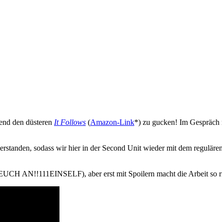
bend den düsteren
It Follows
(
Amazon-Link
*) zu gucken! Im Gespräch
rstanden, sodass wir hier in der Second Unit wieder mit dem reguläre
CH AN!!111EINSELF), aber erst mit Spoilern macht die Arbeit so ri