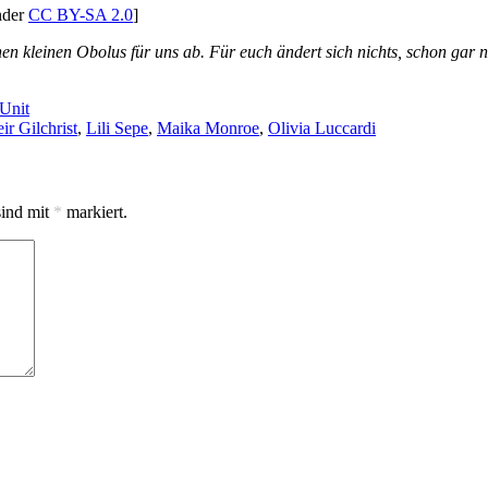
nder
CC BY-SA 2.0
]
en kleinen Obolus für uns ab. Für euch ändert sich nichts, schon gar
Unit
ir Gilchrist
,
Lili Sepe
,
Maika Monroe
,
Olivia Luccardi
sind mit
*
markiert.