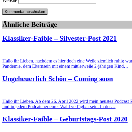
Website
Ähnliche Beiträge
Klassiker-Faible – Silvester-Post 2021
Hallo ihr Lieben, nachdem es hier doch eine Weile ziemlich ruhig war
Pandemie, dem Elternsein mit einem mittlerweile 2-jährigen Kind…
Ungeheuerlich Schön – Coming soon
Hallo ihr Lieben, Ab dem 26. April 2022 wird mein neustes Podcast
und in jedem Podcatcher eurer Wahl verfügbar sein. In der…
Klassiker-Faible – Geburtstags-Post 2020