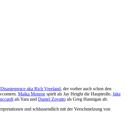
o
Disasterpeace aka Rich Vreeland
, der vorher auch schon den
Newcomern.
Maika Monroe
spielt als Jay Height die Hauptrolle,
Jake
uccardi
als Yara und
Daniel Zovatto
als Greg Hannigan ab.
terpretationen und schlussendlich mit der Verschmelzung von