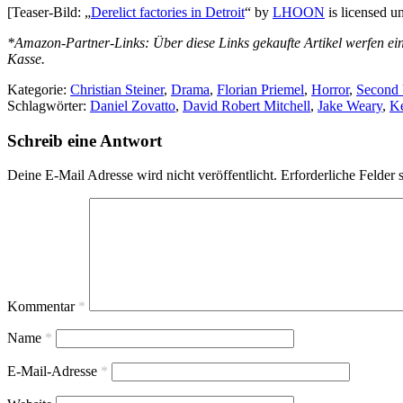
[Teaser-Bild: „
Derelict factories in Detroit
“ by
LHOON
is licensed u
*Amazon-Partner-Links: Über diese Links gekaufte Artikel werfen ein
Kasse.
Kategorie:
Christian Steiner
,
Drama
,
Florian Priemel
,
Horror
,
Second 
Schlagwörter:
Daniel Zovatto
,
David Robert Mitchell
,
Jake Weary
,
Ke
Schreib eine Antwort
Deine E-Mail Adresse wird nicht veröffentlicht.
Erforderliche Felder 
Kommentar
*
Name
*
E-Mail-Adresse
*