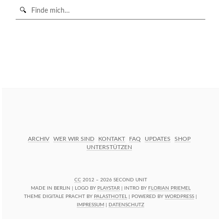
Suche
in
https://secondunit-
SUCHE STARTEN
podcast.de/
ARCHIV
WER WIR SIND
KONTAKT
FAQ
UPDATES
SHOP
UNTERSTÜTZEN
CC
2012 – 2026 SECOND UNIT
MADE IN BERLIN | LOGO BY
PLAYSTAR
| INTRO BY
FLORIAN PRIEMEL
THEME DIGITALE PRACHT BY
PALASTHOTEL
| POWERED BY
WORDPRESS
|
IMPRESSUM
|
DATENSCHUTZ