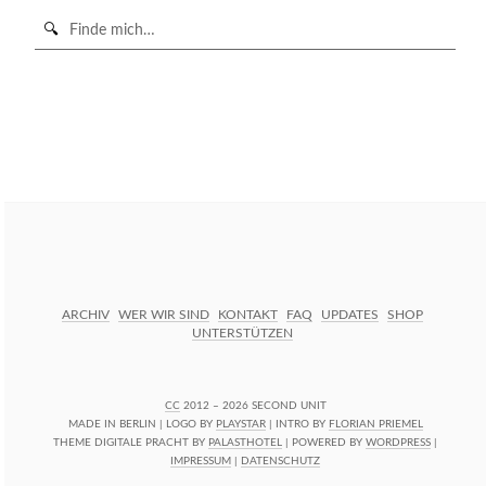
Suche
in
https://secondunit-
SUCHE STARTEN
podcast.de/
ARCHIV
WER WIR SIND
KONTAKT
FAQ
UPDATES
SHOP
UNTERSTÜTZEN
CC
2012 – 2026 SECOND UNIT
MADE IN BERLIN | LOGO BY
PLAYSTAR
| INTRO BY
FLORIAN PRIEMEL
THEME DIGITALE PRACHT BY
PALASTHOTEL
| POWERED BY
WORDPRESS
|
IMPRESSUM
|
DATENSCHUTZ