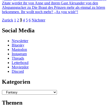
Zitate werdet ihr von Anne und ihrem Gast Alexander von den
Abspanngucker zu Die Braut des Prinzen mehr als einmal zu hören
bekommen. Ihr wollt noch mehr? „As you wish“!
Beitragsnavigation
Zurück
1
2
3
4
5
6
Nächster
Social Media
Newsletter
Bluesky
Mastodon
Instagram
Threads
Letterboxd
Moviepilot
Discord
Kategorien
Kategorien
Themen