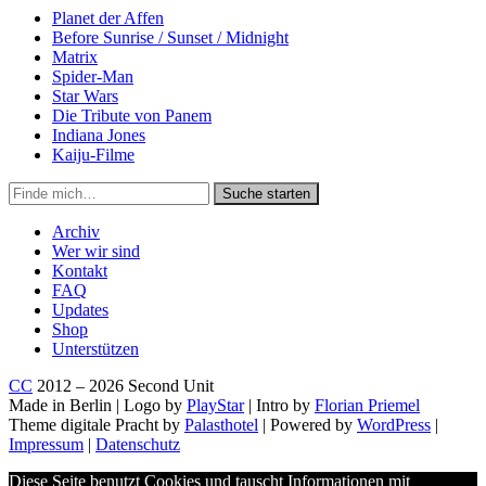
Planet der Affen
Before Sunrise / Sunset / Midnight
Matrix
Spider-Man
Star Wars
Die Tribute von Panem
Indiana Jones
Kaiju-Filme
Suche
Suche starten
in
https://secondunit-
Archiv
podcast.de/
Wer wir sind
Kontakt
FAQ
Updates
Shop
Unterstützen
CC
2012 – 2026 Second Unit
Made in Berlin | Logo by
PlayStar
| Intro by
Florian Priemel
Theme digitale Pracht by
Palasthotel
| Powered by
WordPress
|
Impressum
|
Datenschutz
Diese Seite benutzt Cookies und tauscht Informationen mit