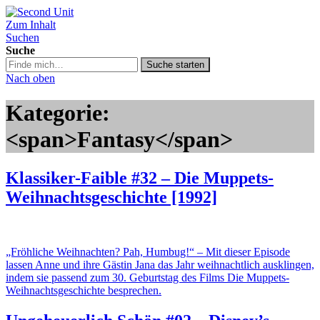
Zum Inhalt
Second Unit
Suchen
Suche
Suche
Suche starten
in
Nach oben
https://secondunit-
podcast.de/
Kategorie:
<span>Fantasy</span>
Klassiker-Faible #32 – Die Muppets-
Weihnachtsgeschichte [1992]
„Fröhliche Weihnachten? Pah, Humbug!“ – Mit dieser Episode
lassen Anne und ihre Gästin Jana das Jahr weihnachtlich ausklingen,
indem sie passend zum 30. Geburtstag des Films Die Muppets-
Weihnachtsgeschichte besprechen.