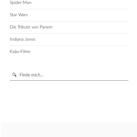
Spider-Man
Star Wars
Die Tribute von Panem
Indiana Jones
Kaiju-Filme
Suche
in
https://secondunit-
SUCHE STARTEN
podcast.de/