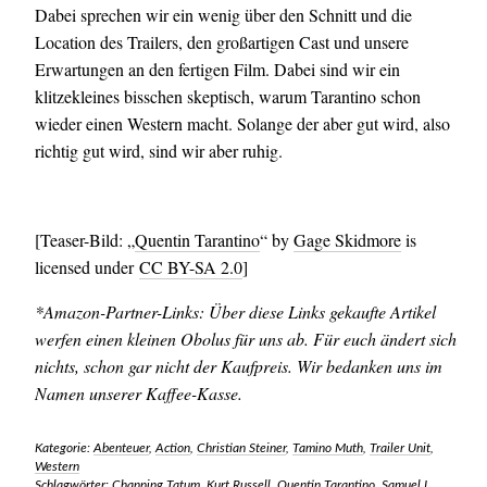
Dabei sprechen wir ein wenig über den Schnitt und die
Location des Trailers, den großartigen Cast und unsere
Erwartungen an den fertigen Film. Dabei sind wir ein
klitzekleines bisschen skeptisch, warum Tarantino schon
wieder einen Western macht. Solange der aber gut wird, also
richtig gut wird, sind wir aber ruhig.
[Teaser-Bild: „
Quentin Tarantino
“ by
Gage Skidmore
is
licensed under
CC BY-SA 2.0
]
*Amazon-Partner-Links: Über diese Links gekaufte Artikel
werfen einen kleinen Obolus für uns ab. Für euch ändert sich
nichts, schon gar nicht der Kaufpreis. Wir bedanken uns im
Namen unserer Kaffee-Kasse.
Kategorie:
Abenteuer
,
Action
,
Christian Steiner
,
Tamino Muth
,
Trailer Unit
,
Western
Schlagwörter:
Channing Tatum
,
Kurt Russell
,
Quentin Tarantino
,
Samuel L.