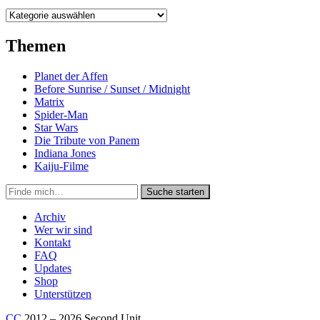
Kategorien
Themen
Planet der Affen
Before Sunrise / Sunset / Midnight
Matrix
Spider-Man
Star Wars
Die Tribute von Panem
Indiana Jones
Kaiju-Filme
Suche
Suche starten
in
https://secondunit-
Archiv
podcast.de/
Wer wir sind
Kontakt
FAQ
Updates
Shop
Unterstützen
CC
2012 – 2026 Second Unit