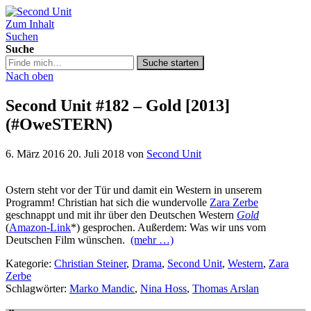
Zum Inhalt
Second Unit
Suchen
Suche
Suche
Suche starten
in
Nach oben
https://secondunit-
podcast.de/
Second Unit #182 – Gold [2013]
(#OweSTERN)
6. März 2016
20. Juli 2018
von
Second Unit
Ostern steht vor der Tür und damit ein Western in unserem
Programm! Christian hat sich die wundervolle
Zara Zerbe
geschnappt und mit ihr über den Deutschen Western
Gold
(
Amazon-Link
*) gesprochen. Außerdem: Was wir uns vom
Deutschen Film wünschen.
(mehr …)
Kategorie:
Christian Steiner
,
Drama
,
Second Unit
,
Western
,
Zara
Zerbe
Schlagwörter:
Marko Mandic
,
Nina Hoss
,
Thomas Arslan