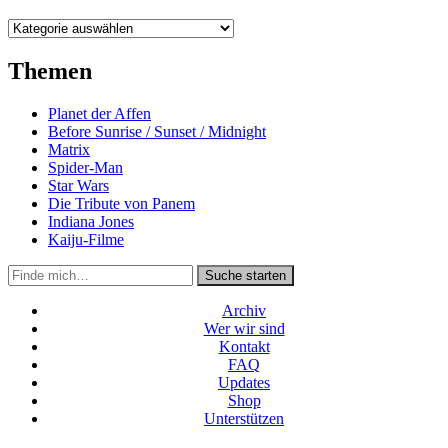
Kategorien
Themen
Planet der Affen
Before Sunrise / Sunset / Midnight
Matrix
Spider-Man
Star Wars
Die Tribute von Panem
Indiana Jones
Kaiju-Filme
Suche
Suche starten
in
https://secondunit-
Archiv
podcast.de/
Wer wir sind
Kontakt
FAQ
Updates
Shop
Unterstützen