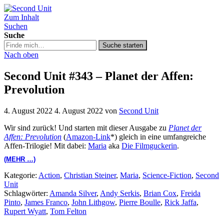
Zum Inhalt
Second Unit
Suchen
Suche
Suche
Suche starten
in
Nach oben
https://secondunit-
podcast.de/
Second Unit #343 – Planet der Affen:
Prevolution
4. August 2022
4. August 2022
von
Second Unit
Wir sind zurück! Und starten mit dieser Ausgabe zu
Planet der
Affen: Prevolution
(
Amazon-Link
*) gleich in eine umfangreiche
Affen-Trilogie! Mit dabei:
Maria
aka
Die Filmguckerin
.
(MEHR …)
Kategorie:
Action
,
Christian Steiner
,
Maria
,
Science-Fiction
,
Second
Unit
Schlagwörter:
Amanda Silver
,
Andy Serkis
,
Brian Cox
,
Freida
Pinto
,
James Franco
,
John Lithgow
,
Pierre Boulle
,
Rick Jaffa
,
Rupert Wyatt
,
Tom Felton