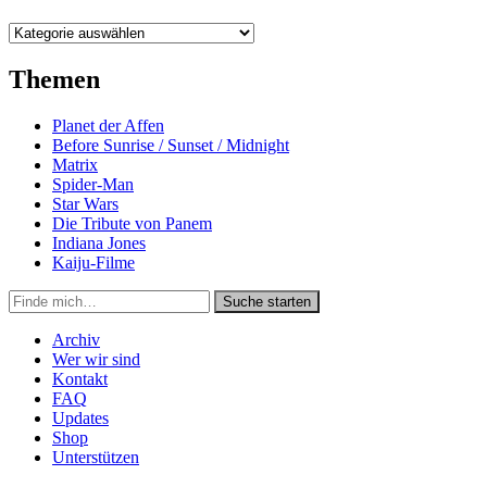
Kategorien
Themen
Planet der Affen
Before Sunrise / Sunset / Midnight
Matrix
Spider-Man
Star Wars
Die Tribute von Panem
Indiana Jones
Kaiju-Filme
Suche
Suche starten
in
https://secondunit-
Archiv
podcast.de/
Wer wir sind
Kontakt
FAQ
Updates
Shop
Unterstützen