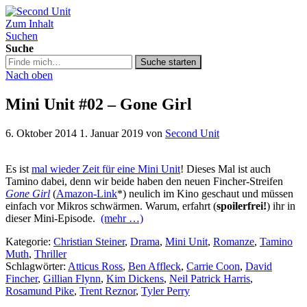
Zum Inhalt
Second Unit
Suchen
Suche
Suche
Suche starten
in
Nach oben
https://secondunit-
podcast.de/
Mini Unit #02 – Gone Girl
6. Oktober 2014
1. Januar 2019
von
Second Unit
Es ist
mal wieder Zeit für eine Mini Unit
! Dieses Mal ist auch
Tamino dabei, denn wir beide haben den neuen Fincher-Streifen
Gone Girl
(
Amazon-Link
*) neulich im Kino geschaut und müssen
einfach vor Mikros schwärmen. Warum, erfahrt (
spoilerfrei!
) ihr in
dieser Mini-Episode.
(mehr …)
Kategorie:
Christian Steiner
,
Drama
,
Mini Unit
,
Romanze
,
Tamino
Muth
,
Thriller
Schlagwörter:
Atticus Ross
,
Ben Affleck
,
Carrie Coon
,
David
Fincher
,
Gillian Flynn
,
Kim Dickens
,
Neil Patrick Harris
,
Rosamund Pike
,
Trent Reznor
,
Tyler Perry