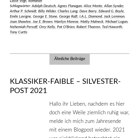
Lasse Vogt
,
Romanze
Schlagwörter:
Adolph Deutsch
,
Agnes Flanagan
,
Alice Monte
,
Allan Synder
,
Arthur P. Schmidt
,
Billy Wilder
,
Charles Lang
,
Dave Barry
,
Edward G. Boyle
,
Emile Lavigne
,
George E. Stone
,
George Raft
,
I.A.L. Diamond
,
Jack Lemmon
,
Joan Shawlee
,
Joe E. Brown
,
Marilyn Monroe
,
Matty Malneck
,
Michael Logan
,
Nehemiah Persoff
,
Orry-Kelly
,
Pat O‘Brien
,
Robert Thoeren
,
Ted Haworth
,
Tony Curtis
Ähnliche Beiträge
KLASSIKER-FAIBLE – SILVESTER-
POST 2021
Hallo ihr Lieben, nachdem es hier
doch eine Weile ziemlich ruhig war,
melde ich mich zum Jahresende
mit einem Blogpost wieder. 2021