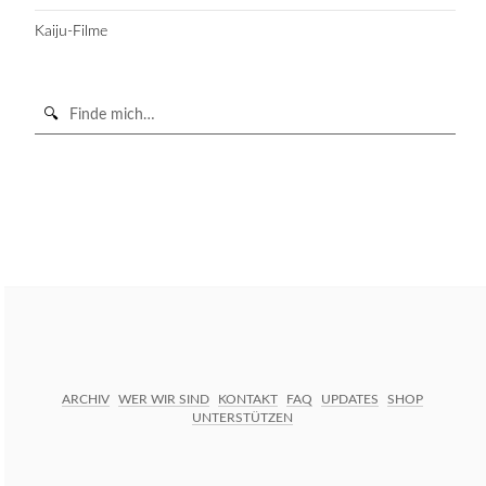
Kaiju-Filme
Suche
in
https://secondunit-
SUCHE STARTEN
podcast.de/
ARCHIV
WER WIR SIND
KONTAKT
FAQ
UPDATES
SHOP
UNTERSTÜTZEN