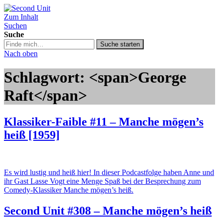
Zum Inhalt
Second Unit
Suchen
Suche
Suche
Suche starten
in
Nach oben
https://secondunit-
podcast.de/
Schlagwort: <span>George
Raft</span>
Klassiker-Faible #11 – Manche mögen’s
heiß [1959]
Es wird lustig und heiß hier! In dieser Podcastfolge haben Anne und
ihr Gast Lasse Vogt eine Menge Spaß bei der Besprechung zum
Comedy-Klassiker Manche mögen’s heiß.
Second Unit #308 – Manche mögen’s heiß