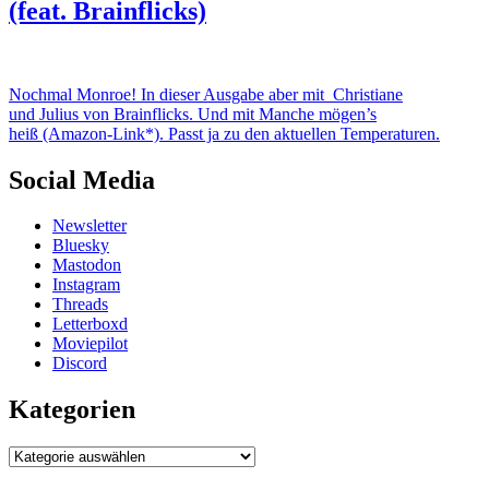
(feat. Brainflicks)
Nochmal Monroe! In dieser Ausgabe aber mit Christiane
und Julius von Brainflicks. Und mit Manche mögen’s
heiß (Amazon-Link*). Passt ja zu den aktuellen Temperaturen.
Social Media
Newsletter
Bluesky
Mastodon
Instagram
Threads
Letterboxd
Moviepilot
Discord
Kategorien
Kategorien