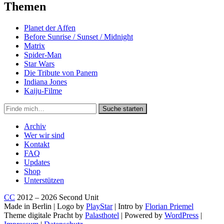
Themen
Planet der Affen
Before Sunrise / Sunset / Midnight
Matrix
Spider-Man
Star Wars
Die Tribute von Panem
Indiana Jones
Kaiju-Filme
Suche
Suche starten
in
https://secondunit-
Archiv
podcast.de/
Wer wir sind
Kontakt
FAQ
Updates
Shop
Unterstützen
CC
2012 – 2026 Second Unit
Made in Berlin | Logo by
PlayStar
| Intro by
Florian Priemel
Theme digitale Pracht by
Palasthotel
| Powered by
WordPress
|