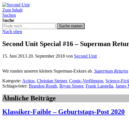
Zum Inhalt
Second Unit
Suchen
Suche
Suche
Suche starten
in
Nach oben
https://secondunit-
podcast.de/
Second Unit Special #16 – Superman Retu
15. Juni 2013
20. September 2018
von
Second Unit
Wir runden unseren kleinen Superman-Exkurs ab.
Superman Returns
Kategorie:
Action
,
Christian Steiner
,
Comic-Verfilmung
,
Science-Fict
Schlagwörter:
Brandon Routh
,
Bryan Singer
,
Frank Langella
,
James 
Ähnliche Beiträge
Klassiker-Faible – Geburtstags-Post 2020