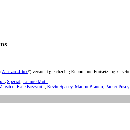
rns
(
Amazon-Link
*) versucht gleichzeitig Reboot und Fortsetzung zu sein.
ion
,
Special
,
Tamino Muth
Marsden
,
Kate Bosworth
,
Kevin Spacey
,
Marlon Brando
,
Parker Posey