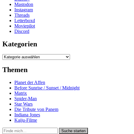
Mastodon
Instagram
Threads
Letterboxd
Moviepilot
Discord
Kategorien
Kategorien
Themen
Planet der Affen
Before Sunrise / Sunset / Midnight
Matrix
Spider-Man
Star Wars
Die Tribute von Panem
Indiana Jones
Kaiju-Filme
Suche
Suche starten