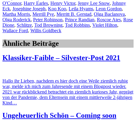
O'Connor
,
Harry Earles
,
Henry Victor
,
Jenny Lee Snow
,
Johnny
Eck
,
Josephine Joseph
,
Koo Koo
,
Leila Hyams
,
Leon Gordon
,
Martha Morris
,
Merrill Pye
,
Merritt B. Gerstad
,
Olga Baclanova
,
Olga Roderick
,
Peter Robinson
,
Prince Randian
,
Roscoe Ates
,
Rose
Dione
,
Schlitze
,
Tod Browning
,
Tod Robbins
,
Violet Hilton
,
Wallace Ford
,
Willis Goldbeck
Ähnliche Beiträge
Klassiker-Faible – Silvester-Post 2021
Hallo ihr Lieben, nachdem es hier doch eine Weile ziemlich ruhig
war, melde ich mich zum Jahresende mit einem Blogpost wieder.
2021 war rückblickend betrachtet ein ziemlich kurioses Jahr, geprägt
von der Pandemie, dem Elternsein mit einem mittlerweile 2-jährigen
Kind…
Ungeheuerlich Schön – Coming soon