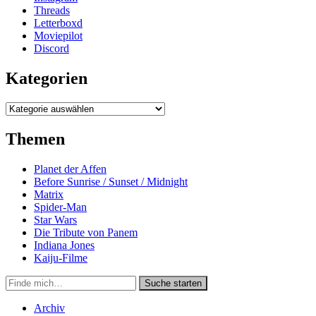
Threads
Letterboxd
Moviepilot
Discord
Kategorien
Kategorien
Themen
Planet der Affen
Before Sunrise / Sunset / Midnight
Matrix
Spider-Man
Star Wars
Die Tribute von Panem
Indiana Jones
Kaiju-Filme
Suche
Suche starten
in
https://secondunit-
Archiv