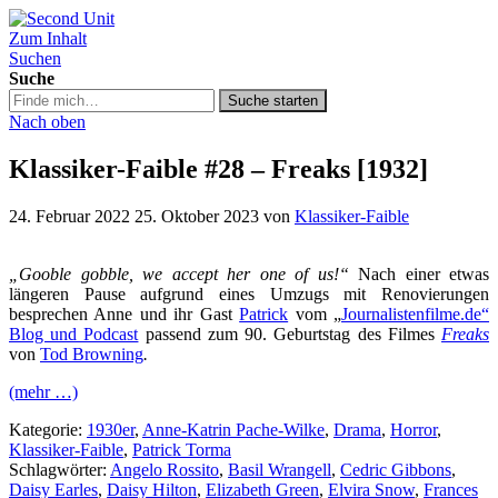
Zum Inhalt
Second Unit
Suchen
Suche
Suche
Suche starten
in
Nach oben
https://secondunit-
podcast.de/
Klassiker-Faible #28 – Freaks [1932]
24. Februar 2022
25. Oktober 2023
von
Klassiker-Faible
„Gooble gobble, we accept her one of us!“
Nach einer etwas
längeren Pause aufgrund eines Umzugs mit Renovierungen
besprechen Anne und ihr Gast
Patrick
vom „
Journalistenfilme.de“
Blog und Podcast
passend zum 90. Geburtstag des Filmes
Freaks
von
Tod Browning
.
(mehr …)
Kategorie:
1930er
,
Anne-Katrin Pache-Wilke
,
Drama
,
Horror
,
Klassiker-Faible
,
Patrick Torma
Schlagwörter:
Angelo Rossito
,
Basil Wrangell
,
Cedric Gibbons
,
Daisy Earles
,
Daisy Hilton
,
Elizabeth Green
,
Elvira Snow
,
Frances