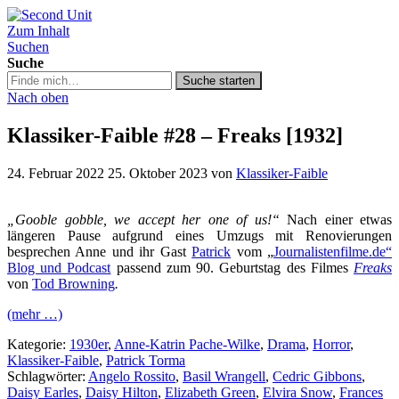
Zum Inhalt
Second Unit
Suchen
Suche
Suche
Suche starten
in
Nach oben
https://secondunit-
podcast.de/
Klassiker-Faible #28 – Freaks [1932]
24. Februar 2022
25. Oktober 2023
von
Klassiker-Faible
„Gooble gobble, we accept her one of us!“
Nach einer etwas
längeren Pause aufgrund eines Umzugs mit Renovierungen
besprechen Anne und ihr Gast
Patrick
vom „
Journalistenfilme.de“
Blog und Podcast
passend zum 90. Geburtstag des Filmes
Freaks
von
Tod Browning
.
(mehr …)
Kategorie:
1930er
,
Anne-Katrin Pache-Wilke
,
Drama
,
Horror
,
Klassiker-Faible
,
Patrick Torma
Schlagwörter:
Angelo Rossito
,
Basil Wrangell
,
Cedric Gibbons
,
Daisy Earles
,
Daisy Hilton
,
Elizabeth Green
,
Elvira Snow
,
Frances