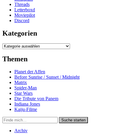
Threads
Letterboxd
Moviepilot
Discord
Kategorien
Kategorien
Themen
Planet der Affen
Before Sunrise / Sunset / Midnight
Matrix
Spider-Man
Star Wars
Die Tribute von Panem
Indiana Jones
Kaiju-Filme
Suche
Suche starten
in
https://secondunit-
Archiv