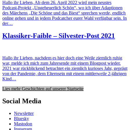
Hallo ihr Lieben, Ab dem 26. April 2022 wird mein neustes
Podcast-Projekt „Ungeheuerlich Schön“, wo ich über Adaptionen
des Märchens „Die Schöne und das Biest“ sprechen werde, endlich
online gehen und in jedem Podcatcher eurer Wahl verfügbar sein. In
der…
Klassiker-Faible – Silvester-Post 2021
Hallo ihr Lieben, nachdem es hier doch eine Weile ziemlich ruhig
war, melde ich mich zum Jahresende mit einem Blogpost wieder.
2021 war rückblickend betrachtet ein ziemlich kurioses Jahr, geprägt
von der Pandemie, dem Elternsein mit einem mittlerweile 2-jährigen
Kind…
Lies mehr Geschichten auf unserer Startseite
Social Media
Newsletter
Bluesky
Mastodon
Instagram