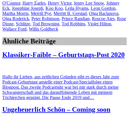
O'Connor
,
Harry Earles
,
Henry Victor
,
Jenny Lee Snow
,
Johnny
Eck
,
Josephine Joseph
,
Koo Koo
,
Leila Hyams
,
Leon Gordon
,
Martha Morris
,
Merrill Pye
,
Merritt B. Gerstad
,
Olga Baclanova
,
Olga Roderick
,
Peter Robinson
,
Prince Randian
,
Roscoe Ates
,
Rose
Dione
,
Schlitze
,
Tod Browning
,
Tod Robbins
,
Violet Hilton
,
Wallace Ford
,
Willis Goldbeck
Ähnliche Beiträge
Klassiker-Faible – Geburtstags-Post 2020
Hallo ihr Lieben, aus zeitlichen Gründen gibt es dieses Jahr zum
Podcast-Geburtstag anstelle einer Podcast-Specialfolge einen
Blogpost. Das zweite Podcastjahr war bei mir stark durch meine
Schwangerschaft und das darauffolgende Leben mit meinem
Töchterchen geprägt. Die Pause Ende 2019 und…
Ungeheuerlich Schön – Coming soon