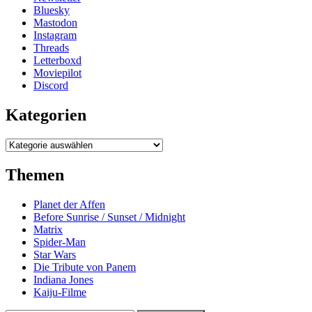
Bluesky
Mastodon
Instagram
Threads
Letterboxd
Moviepilot
Discord
Kategorien
Kategorien
Themen
Planet der Affen
Before Sunrise / Sunset / Midnight
Matrix
Spider-Man
Star Wars
Die Tribute von Panem
Indiana Jones
Kaiju-Filme