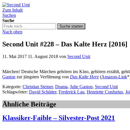
Zum Inhalt
Second Unit
Suchen
Suche
Suche
Suche starten
in
Nach oben
https://secondunit-
podcast.de/
Second Unit #228 – Das Kalte Herz [2016]
11. Mai 2017
11. August 2018
von
Second Unit
Märchen! Deutsche Märchen gehören ins Kino, gehören erzählt, gehör
Gaston
zur jüngsten Verfilmung von
Das Kalte Herz
(
Amazon-Link
*
Kategorie:
Christian Steiner
,
Drama
,
Julie Gaston
,
Second Unit
Schlagwörter:
David Schütter
,
Frederick Lau
,
Henriette Confurius
,
Jo
Ähnliche Beiträge
Klassiker-Faible – Silvester-Post 2021