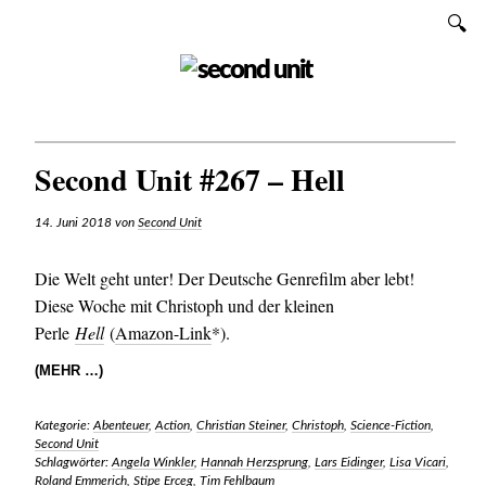
Zum
SUCHEN
Inhalt
SECOND UNIT
Second Unit #267 – Hell
14. Juni 2018
von
Second Unit
Die Welt geht unter! Der Deutsche Genrefilm aber lebt!
Diese Woche mit Christoph und der kleinen
Perle
Hell
(
Amazon-Link
*).
(MEHR …)
Kategorie:
Abenteuer
,
Action
,
Christian Steiner
,
Christoph
,
Science-Fiction
,
Second Unit
Schlagwörter:
Angela Winkler
,
Hannah Herzsprung
,
Lars Eidinger
,
Lisa Vicari
,
Roland Emmerich
,
Stipe Erceg
,
Tim Fehlbaum