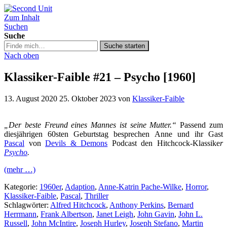
Zum Inhalt
Second Unit
Suchen
Suche
Suche
Suche starten
in
Nach oben
https://secondunit-
podcast.de/
Klassiker-Faible #21 – Psycho [1960]
13. August 2020
25. Oktober 2023
von
Klassiker-Faible
„Der beste Freund eines Mannes ist seine Mutter.“
Passend zum
diesjährigen 60sten Geburtstag besprechen Anne und ihr Gast
Pascal
von
Devils & Demons
Podcast den Hitchcock-Klassike
r
Psycho
.
(mehr …)
Kategorie:
1960er
,
Adaption
,
Anne-Katrin Pache-Wilke
,
Horror
,
Klassiker-Faible
,
Pascal
,
Thriller
Schlagwörter:
Alfred Hitchcock
,
Anthony Perkins
,
Bernard
Herrmann
,
Frank Albertson
,
Janet Leigh
,
John Gavin
,
John L.
Russell
,
John McIntire
,
Joseph Hurley
,
Joseph Stefano
,
Martin