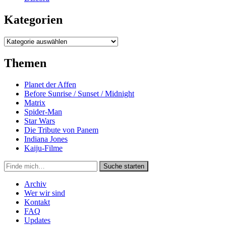
Kategorien
Kategorien
Themen
Planet der Affen
Before Sunrise / Sunset / Midnight
Matrix
Spider-Man
Star Wars
Die Tribute von Panem
Indiana Jones
Kaiju-Filme
Suche
Suche starten
in
https://secondunit-
Archiv
podcast.de/
Wer wir sind
Kontakt
FAQ
Updates