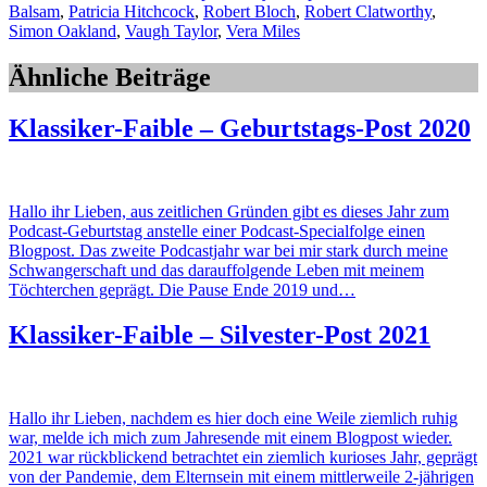
Balsam
,
Patricia Hitchcock
,
Robert Bloch
,
Robert Clatworthy
,
Simon Oakland
,
Vaugh Taylor
,
Vera Miles
Ähnliche Beiträge
Klassiker-Faible – Geburtstags-Post 2020
Hallo ihr Lieben, aus zeitlichen Gründen gibt es dieses Jahr zum
Podcast-Geburtstag anstelle einer Podcast-Specialfolge einen
Blogpost. Das zweite Podcastjahr war bei mir stark durch meine
Schwangerschaft und das darauffolgende Leben mit meinem
Töchterchen geprägt. Die Pause Ende 2019 und…
Klassiker-Faible – Silvester-Post 2021
Hallo ihr Lieben, nachdem es hier doch eine Weile ziemlich ruhig
war, melde ich mich zum Jahresende mit einem Blogpost wieder.
2021 war rückblickend betrachtet ein ziemlich kurioses Jahr, geprägt
von der Pandemie, dem Elternsein mit einem mittlerweile 2-jährigen