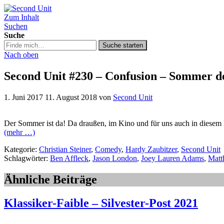
Zum Inhalt
Second Unit
Suchen
Suche
Suche
Suche starten
in
Nach oben
https://secondunit-
podcast.de/
Second Unit #230 – Confusion – Sommer de
1. Juni 2017
11. August 2018
von
Second Unit
Der Sommer ist da! Da draußen, im Kino und für uns auch in diesem
(mehr …)
Kategorie:
Christian Steiner
,
Comedy
,
Hardy Zaubitzer
,
Second Unit
Schlagwörter:
Ben Affleck
,
Jason London
,
Joey Lauren Adams
,
Mat
Ähnliche Beiträge
Klassiker-Faible – Silvester-Post 2021