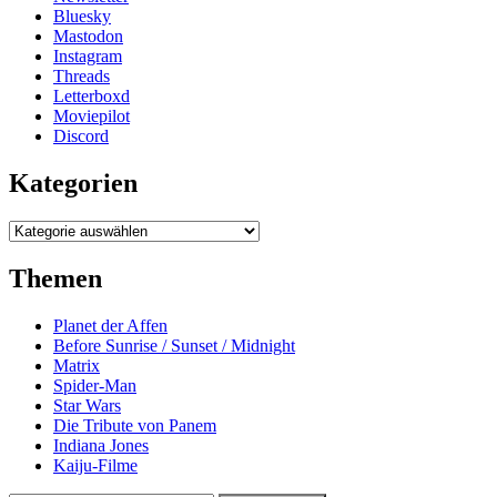
Bluesky
Mastodon
Instagram
Threads
Letterboxd
Moviepilot
Discord
Kategorien
Kategorien
Themen
Planet der Affen
Before Sunrise / Sunset / Midnight
Matrix
Spider-Man
Star Wars
Die Tribute von Panem
Indiana Jones
Kaiju-Filme