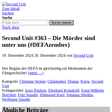
Zum Inhalt
Second Unit
Suchen
Suche
Suche
Suche starten
in
Nach oben
https://secondunit-
podcast.de/
Second Unit #363 – Die Mörder sind
unter uns (#DEFAzember)
19. Dezember 2024
20. Dezember 2024
von
Second Unit
Der Beginn der DEFA ist gleichzeitig ein Meilenstein der
Filmgeschichte!
(mehr …)
Kategorie:
Christian Steiner
,
Christopher
,
Drama
,
Krieg
,
Second
Unit
Schlagwörter:
Arno Paulsen
,
Eberhard Keindorff
,
Ernst-Wilhelm
Borchert
,
Fritz Staudte
,
Hildegard Knef
,
Johanna Sibelius
,
Wolfgang Staudte
Ähnliche Beiträge