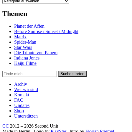
Kategorien
Themen
Planet der Affen
Before Sunrise / Sunset / Midnight
Matrix
Spider-Man
Star Wars
Die Tribute von Panem
Indiana Jones
Kaiju-Filme
Suche
Suche starten
in
https://secondunit-
Archiv
podcast.de/
Wer wir sind
Kontakt
FAQ
Updates
Shop
Unterstützen
CC
2012 – 2026 Second Unit
Made in Berlin | Logo by
PlayStar
| Intro by
Florian Priemel