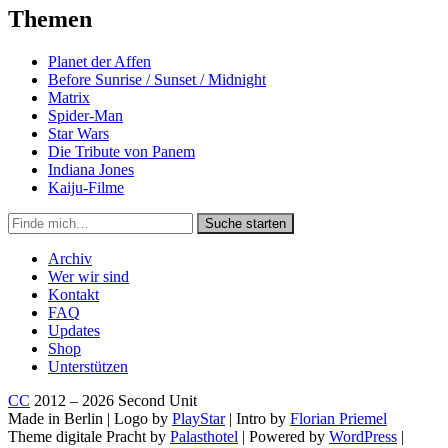
Themen
Planet der Affen
Before Sunrise / Sunset / Midnight
Matrix
Spider-Man
Star Wars
Die Tribute von Panem
Indiana Jones
Kaiju-Filme
Suche
Suche starten
in
https://secondunit-
Archiv
podcast.de/
Wer wir sind
Kontakt
FAQ
Updates
Shop
Unterstützen
CC
2012 – 2026 Second Unit
Made in Berlin | Logo by
PlayStar
| Intro by
Florian Priemel
Theme digitale Pracht by
Palasthotel
| Powered by
WordPress
|