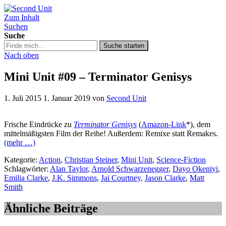
Zum Inhalt
Second Unit
Suchen
Suche
Suche
Suche starten
in
Nach oben
https://secondunit-
podcast.de/
Mini Unit #09 – Terminator Genisys
1. Juli 2015
1. Januar 2019
von
Second Unit
Frische Eindrücke zu
Terminator Genisys
(
Amazon-Link
*), dem
mittelmäßigsten Film der Reihe! Außerdem: Remixe statt Remakes.
(mehr …)
Kategorie:
Action
,
Christian Steiner
,
Mini Unit
,
Science-Fiction
Schlagwörter:
Alan Taylor
,
Arnold Schwarzenegger
,
Dayo Okeniyi
,
Emilia Clarke
,
J.K. Simmons
,
Jai Courtney
,
Jason Clarke
,
Matt
Smith
Ähnliche Beiträge