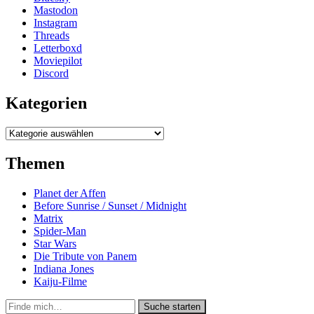
Mastodon
Instagram
Threads
Letterboxd
Moviepilot
Discord
Kategorien
Kategorien
Themen
Planet der Affen
Before Sunrise / Sunset / Midnight
Matrix
Spider-Man
Star Wars
Die Tribute von Panem
Indiana Jones
Kaiju-Filme
Suche
Suche starten