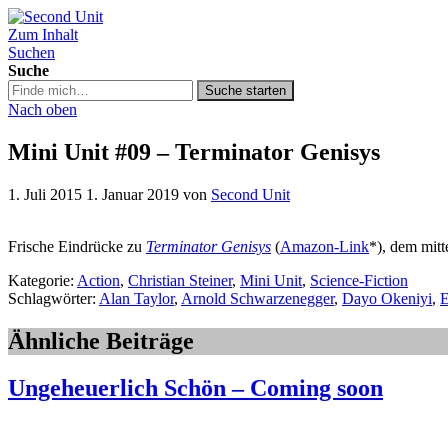
Zum Inhalt
Second Unit
Suchen
Suche
Suche
Suche starten
in
Nach oben
https://secondunit-
podcast.de/
Mini Unit #09 – Terminator Genisys
1. Juli 2015
1. Januar 2019
von
Second Unit
Frische Eindrücke zu
Terminator Genisys
(
Amazon-Link
*), dem mit
Kategorie:
Action
,
Christian Steiner
,
Mini Unit
,
Science-Fiction
Schlagwörter:
Alan Taylor
,
Arnold Schwarzenegger
,
Dayo Okeniyi
,
E
Ähnliche Beiträge
Ungeheuerlich Schön – Coming soon