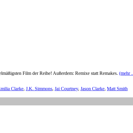
telmäßigsten Film der Reihe! Außerdem: Remixe statt Remakes.
(mehr 
milia Clarke
,
J.K. Simmons
,
Jai Courtney
,
Jason Clarke
,
Matt Smith