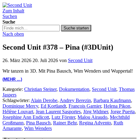
Zum Inhalt
Second Unit
Suchen
Suche
Suche
Suche starten
in
Nach oben
https://secondunit-
podcast.de/
Second Unit #378 – Pina (#3DUnit)
26. März 2026
20. Juli 2026
von
Second Unit
Wir tanzen in 3D. Mit Pina Bausch, Wim Wenders und Wuppertal!
(MEHR …)
Kategorie:
Christian Steiner
,
Dokumentation
,
Second Unit
,
Thomas
Jaspers
Schlagwörter:
Alain Derobe
,
Andrey Berezin
,
Barbara Kaufmann
,
Dominique Mercy
,
Ed Kortlandt
,
François Garnier
,
Helena Pikon
,
Hélène Louvart
,
Jean Laurent Sasportes
,
Jörg Widmer
,
Jorge Puerta
,
Josephine Ann Endicott
,
Lutz Förster
,
Malou Airaudo
,
Mechthild
Großmann
,
Pina Bausch
,
Rainer Behr
,
Regina Advento
,
Ruth
Amarante
,
Wim Wenders