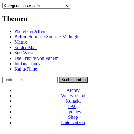
Kategorien
Themen
Planet der Affen
Before Sunrise / Sunset / Midnight
Matrix
Spider-Man
Star Wars
Die Tribute von Panem
Indiana Jones
Kaiju-Filme
Suche
Suche starten
in
https://secondunit-
Archiv
podcast.de/
Wer wir sind
Kontakt
FAQ
Updates
Shop
Unterstützen