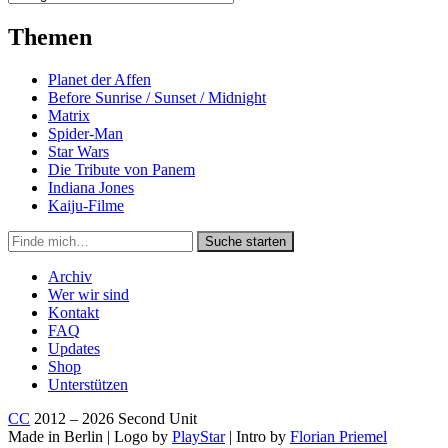
Themen
Planet der Affen
Before Sunrise / Sunset / Midnight
Matrix
Spider-Man
Star Wars
Die Tribute von Panem
Indiana Jones
Kaiju-Filme
Suche
Suche starten
in
https://secondunit-
Archiv
podcast.de/
Wer wir sind
Kontakt
FAQ
Updates
Shop
Unterstützen
CC
2012 – 2026 Second Unit
Made in Berlin | Logo by
PlayStar
| Intro by
Florian Priemel