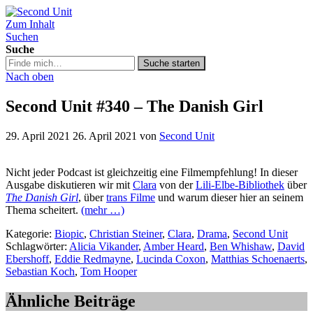
Zum Inhalt
Second Unit
Suchen
Suche
Suche
Suche starten
in
Nach oben
https://secondunit-
podcast.de/
Second Unit #340 – The Danish Girl
29. April 2021
26. April 2021
von
Second Unit
Nicht jeder Podcast ist gleichzeitig eine Filmempfehlung! In dieser
Ausgabe diskutieren wir mit
Clara
von der
Lili-Elbe-Bibliothek
über
The Danish Girl
, über
trans Filme
und warum dieser hier an seinem
Thema scheitert.
(mehr …)
Kategorie:
Biopic
,
Christian Steiner
,
Clara
,
Drama
,
Second Unit
Schlagwörter:
Alicia Vikander
,
Amber Heard
,
Ben Whishaw
,
David
Ebershoff
,
Eddie Redmayne
,
Lucinda Coxon
,
Matthias Schoenaerts
,
Sebastian Koch
,
Tom Hooper
Ähnliche Beiträge