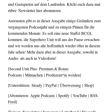
und Gastspielen auf dem Laufenden. Klickt euch dazu mal
rüber: Newsletter hier abonnieren
Ansonsten gibt es in dieser Ausgabe einige Gedanken zum
vergangenen Podcastjahr und zu einigen Plänen für die
kommenden Monate. Es soll eine neue Staffel
BCGL
kommen, die
Superhero Unit
will aus der Pause erwachen
und wir werden uns alle hoffentlich wieder öfter in diesem
Jahr sehen! Mehr dazu aber in dieser Ausgabe, sowohl in
Audio- als auch in Videoform!
[Second Unit Plus:
Premium & Bonus
Podcasts
|
Mitmachen
|
Produzent*in werden
]
[Unterstützen:
Steady
|
PayPal
|
Überweisung
|
Shop
]
[Abonnieren:
Apple Podcasts
|
Spotify
|
YouTube
|
RSS-
Feed
]
[Folgen:
Newsletter
|
Instagram
|
Letterboxd
|
Discord
]