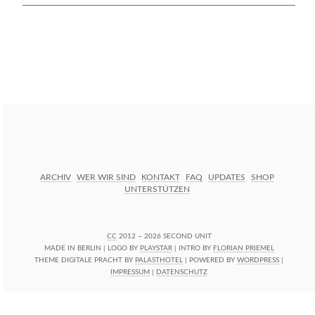
https://secondunit-
SUCHE STARTEN
podcast.de/
ARCHIV
WER WIR SIND
KONTAKT
FAQ
UPDATES
SHOP
UNTERSTÜTZEN
CC
2012 – 2026 SECOND UNIT
MADE IN BERLIN | LOGO BY
PLAYSTAR
| INTRO BY
FLORIAN PRIEMEL
THEME DIGITALE PRACHT BY
PALASTHOTEL
| POWERED BY
WORDPRESS
|
IMPRESSUM
|
DATENSCHUTZ