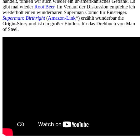
handelt, trinken wir auch wieder ein ur-amerikanisches Getränk. Es
gibt mal wieder
Root Beer
. Im Verlauf der Diskussion empfehle ich
wiederholt einen wunderbaren Superman-Comic für Einsteiger.
Superman: Birthright
(
Amazon-Link
*) erzählt wunderbar die
Origin-Story und ist ein großer Einfluss für das Drehbuch von Man
of Steel.