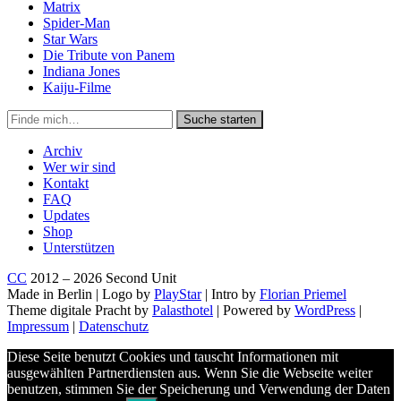
Matrix
Spider-Man
Star Wars
Die Tribute von Panem
Indiana Jones
Kaiju-Filme
Suche
Suche starten
in
https://secondunit-
Archiv
podcast.de/
Wer wir sind
Kontakt
FAQ
Updates
Shop
Unterstützen
CC
2012 – 2026 Second Unit
Made in Berlin | Logo by
PlayStar
| Intro by
Florian Priemel
Theme digitale Pracht by
Palasthotel
| Powered by
WordPress
|
Impressum
|
Datenschutz
Diese Seite benutzt Cookies und tauscht Informationen mit
ausgewählten Partnerdiensten aus. Wenn Sie die Webseite weiter
benutzen, stimmen Sie der Speicherung und Verwendung der Daten