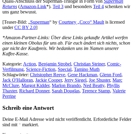
Quasi-Abschluss der Superman-Trilogie in Form von
Superman
Returns
(
Amazon-Link
*).
Teil 3
und besonders
Teil 4
schenken wir
uns ganz bewusst.
[Teaser-Bild: „
Superman
“ by
Courtney „Coco“ Mault
is licensed
under
CC BY 2.0
]
*
Amazon-Partner-Links: Über diese Links gekaufte Artikel werfen
einen kleinen Obolus für uns ab. Für euch ändert sich nichts, schon
gar nicht der Kaufpreis. Wir bedanken uns im Namen unserer
Kaffee-Kasse.
Kategorie:
Action
,
Benjamin Strobel
,
Christian Steiner
,
Comic-
Verfilmung
,
Science-Fiction
,
Special
,
Tamino Muth
Schlagwörter:
Christopher Reeve
,
Gene Hackman
,
Glenn Ford
,
Jack O'Halloran
,
Jackie Cooper
,
Jerry Siegel
,
Joe Shuster
,
Marc
McClure
,
Margot Kidder
,
Marlon Brando
,
Ned Beatty
,
Phyllis
Thaxter
,
Richard Donner
,
Sarah Douglas
,
Terence Stamp
,
Valerie
Perrine
Schreib eine Antwort
Deine E-Mail Adresse wird nicht veröffentlicht.
Erforderliche Felder
sind mit
*
markiert.