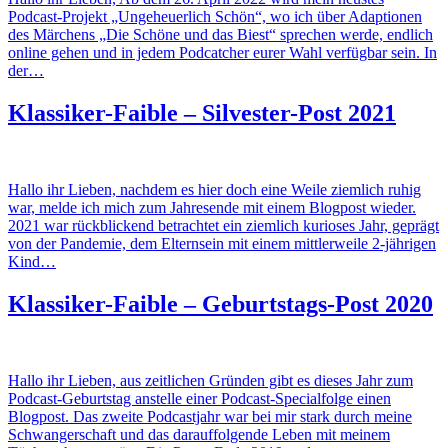
Podcast-Projekt „Ungeheuerlich Schön“, wo ich über Adaptionen
des Märchens „Die Schöne und das Biest“ sprechen werde, endlich
online gehen und in jedem Podcatcher eurer Wahl verfügbar sein. In
der…
Klassiker-Faible – Silvester-Post 2021
Hallo ihr Lieben, nachdem es hier doch eine Weile ziemlich ruhig
war, melde ich mich zum Jahresende mit einem Blogpost wieder.
2021 war rückblickend betrachtet ein ziemlich kurioses Jahr, geprägt
von der Pandemie, dem Elternsein mit einem mittlerweile 2-jährigen
Kind…
Klassiker-Faible – Geburtstags-Post 2020
Hallo ihr Lieben, aus zeitlichen Gründen gibt es dieses Jahr zum
Podcast-Geburtstag anstelle einer Podcast-Specialfolge einen
Blogpost. Das zweite Podcastjahr war bei mir stark durch meine
Schwangerschaft und das darauffolgende Leben mit meinem