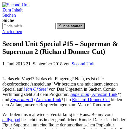
Zum Inhalt
Second Unit
Suchen
Suche
Suche
Suche starten
in
Nach oben
https://secondunit-
podcast.de/
Second Unit Special #15 – Superman &
Superman 2 (Richard Donner Cut)
1. Juni 2013
21. September 2018
von
Second Unit
Ist das ein Vogel? Ist das ein Flugzeug? Nein, es ist eine
abgedroschene Anspielung! Wir bereiten uns mit einem eigenen
Special auf
Man Of Steel
vor. Das Urgestein in Sachen Comic-
Verfilmung steht auf dem Programm.
Superman
(
Amazon-Link
*)
und
Superman II
(
Amazon-Link
*) im
Richard-Donner-Cut
bilden
den Anfang unserer Besprechungen zum Man of Tomorrow.
Wir holen uns mal wieder Verstärkung ins Haus. Benny vom
dailydpad
besucht uns in der gemütlichen Runde. Da es sich bei der
Figur Superman um eine Ikone der amerikanischen Popkultur