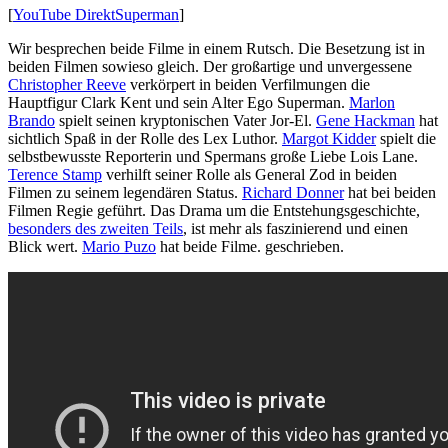
[
YouTube DirektSuperman
]
Wir besprechen beide Filme in einem Rutsch. Die Besetzung ist in
beiden Filmen sowieso gleich. Der großartige und unvergessene
Christopher Reeve
verkörpert in beiden Verfilmungen die
Hauptfigur Clark Kent und sein Alter Ego Superman.
Marlon
Brando
spielt seinen kryptonischen Vater Jor-El.
Gene Hackman
hat
sichtlich Spaß in der Rolle des Lex Luthor.
Margot Kidder
spielt die
selbstbewusste Reporterin und Spermans große Liebe Lois Lane.
Terence Stamp
verhilft seiner Rolle als General Zod in beiden
Filmen zu seinem legendären Status.
Richard Donner
hat bei beiden
Filmen Regie geführt. Das Drama um die Entstehungsgeschichte,
besonders des zweiten Teils
, ist mehr als faszinierend und einen
Blick wert.
Mario Puzo
hat beide Filme. geschrieben.