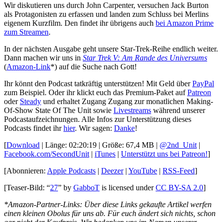
Wir diskutieren uns durch John Carpenter, versuchen Jack Burton
als Protagonisten zu erfassen und landen zum Schluss bei Merlins
eigenem Kurzfilm. Den findet ihr übrigens auch
bei Amazon Prime
zum Streamen
.
In der nächsten Ausgabe geht unsere Star-Trek-Reihe endlich weiter.
Dann machen wir uns in
Star Trek V: Am Rande des Universums
(
Amazon-Link
*) auf die Suche nach Gott!
Ihr könnt den Podcast tatkräftig unterstützen! Mit Geld über
PayPal
zum Beispiel. Oder ihr klickt euch das Premium-Paket auf
Patreon
oder
Steady
und erhaltet Zugang Zugang zur monatlichen Making-
Of-Show State Of The Unit sowie
Livestreams
während unserer
Podcastaufzeichnungen. Alle Infos zur Unterstützung dieses
Podcasts findet ihr
hier
. Wir sagen:
Danke
!
[
Download
| Länge: 02:20:19 | Größe: 67,4 MB |
@2nd_Unit
|
Facebook.com/SecondUnit
|
iTunes
|
Unterstützt uns bei Patreon!
]
[Abonnieren:
Apple Podcasts
|
Deezer
|
YouTube
|
RSS-Feed
]
[Teaser-Bild: “
27
” by
GabboT
is licensed under
CC BY-SA 2.0
]
*Amazon-Partner-Links: Über diese Links gekaufte Artikel werfen
einen kleinen Obolus für uns ab. Für euch ändert sich nichts, schon