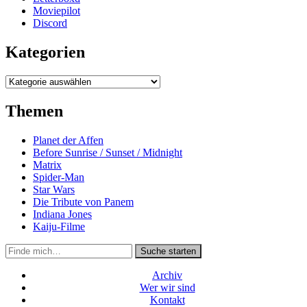
Moviepilot
Discord
Kategorien
Kategorien
Themen
Planet der Affen
Before Sunrise / Sunset / Midnight
Matrix
Spider-Man
Star Wars
Die Tribute von Panem
Indiana Jones
Kaiju-Filme
Suche
Suche starten
in
https://secondunit-
Archiv
podcast.de/
Wer wir sind
Kontakt