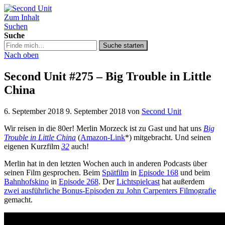
Zum Inhalt
Second Unit
Suchen
Suche
Suche
Suche starten
in
Nach oben
https://secondunit-
podcast.de/
Second Unit #275 – Big Trouble in Little
China
6. September 2018
9. September 2018
von
Second Unit
Wir reisen in die 80er! Merlin Morzeck ist zu Gast und hat uns
Big
Trouble in Little China
(
Amazon-Link
*) mitgebracht. Und seinen
eigenen Kurzfilm
32
auch!
Merlin hat in den letzten Wochen auch in anderen Podcasts über
seinen Film gesprochen. Beim
Spätfilm
in
Episode 168
und beim
Bahnhofskino
in
Episode 268
. Der
Lichtspielcast
hat außerdem
zwei ausführliche Bonus-Episoden zu John Carpenters Filmografie
gemacht.